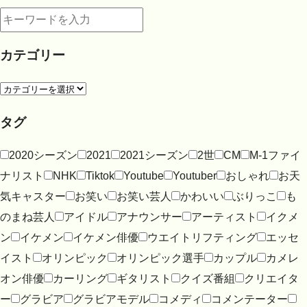
カテゴリー
タグ
2020シーズン
2021
2021シーズン
2世
CM
M-1ファイ
ナリスト
NHK
Tiktok
Youtube
Youtuber
おしゃれ
お天
気キャスター
お笑い
お笑い芸人
かわいい
ぶりっこ
も
のまね芸人
アイドル
アナウンサー
アーティスト
イクメ
ン
イケメン
イケメン俳優
ウエイトリフティング
エッセ
イスト
オリンピック
オリンピック選手
カップル
カメレ
オン俳優
カーリング
ギタリスト
クイズ番組
クリエイタ
ー
グラビア
グラビアモデル
コメディ
コメンテーター