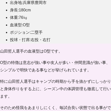
出身地:兵庫県豊岡市
身長:180cm
体重:76㎏
血液型:O型
ポジション:二塁手
投球・打席:右投・右打
山田哲人選手の血液型は
O型
です。
O型の特徴は意志が強い事や友人が多い・仲間意識が強い事、
シンプルで明快である事などが挙げられています。
特に山田哲人選手はキャンプの時期から手を抜かずにしっかり
と身体作りをする上に、シーズン中の体調管理も徹底して行い
ます。
そのため怪我をあまりしにくく、毎試合良い状態で出る事がで