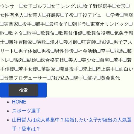
ウンサー
女子ゴルフ
女子シングル
女子野球選手
女形
女性有名人
女芸人
好感度
子役
子役デビュー
学者
宝塚
実業家
投手
捕手
最強女子
朝ドラ
東京オリンピック
歌
歌ネタ
歌手
歌舞伎
歌舞伎俳優
歌舞伎役者
気象予報
士
海洋冒険家
演歌
漫才
漫才師
狂言師
現役
男子アス
リート
男子体操
男役
男性俳優
社会活動
空手
競馬
筋
トレ
筋肉
結婚
総合格闘技
美人
美少女
自宅
若手
若
手俳優
若手女優
落語家
開幕投手
陸上
陸上選手
面白い
音楽プロデューサー
飛び込み
騎手
髪型
黄金世代
検索
HOME
スポーツ選手
山田哲人は恋人募集中？結婚したい女子が続出の人気選
手！愛車は？