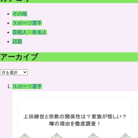
その他
スポーツ選手
芸能人・有名人
話題
アーカイブ
ア
ー
スポーツ選手
カ
イ
ブ