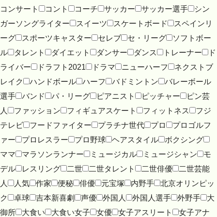
コンサート
コント
コーチ
サッカー
サッカー選手
シン
ガーソングライター
スイーツ
スケートボード
スペインリ
ーグ
スポーツキャスター
セレブ
セ・リーグ
ソフトボー
ル
タレント
ダイエット
ダンサー
ダンス
トレーナー
ド
ライバー
ドラフト2021
ドラマ
ニューハーフ
ネクストブ
レイク
ハンドボール
ハーフ
バドミントン
バレーボール
選手
バンド
パ・リーグ
ピアニスト
ピッチャー
ピン芸
人
ファッション
フィギュアスケート
フィットネス
フジ
テレビ
フードファイター
プラチナ世代
プロ
プロゴルフ
ァー
プロレスラー
プロ野球
ヘアスタイル
ボクシング
ママ
マラソンランナー
ミュージカル
ミュージシャン
モ
デル
レスリング
二世
二世タレント
二世俳優
二世芸能
人
人気
作家
便秘
俳優
元宝塚
内野手
北京オリンピッ
ク
卓球
吉本新喜劇
声優
外国人
外国人選手
外野手
大
御所
大食い
大食い女子
女優
女子アスリート
女子アナ