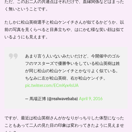
ただ、このお二人の共通点はそれだけで、
血縁関係などはまった
松山
く無い
英樹
ということです。
の父
の職
たしかに松山英樹選手と松山ケンイチさんが似てるかどうか、以
業
前の写真を見くらべると目鼻立ちや、はにかむ様な笑い顔は似て
は？
両親
いるようにも見えます。
につ
い
て！
あまり言う人いないみたいだけど、今開催中のゴル
4
フのマスターズで優勝争いをしている松山英樹は姓
松山
が同じ松山の松山ケンイチとかなりよく似ている。
英樹
の学
ちなみに左が松山英樹、右が松山ケンイチ。
歴
pic.twitter.com/ECmKyx4sUA
は？
-プ
ロフ
— 馬場正博 (@realwavebaba)
April 9, 2016
ィー
ル-
ですが、最近は松山英樹さんがかなりがっちりした体型になった
5
松山
こともあって二人の見た目の印象は変わってきたように見えませ
英樹