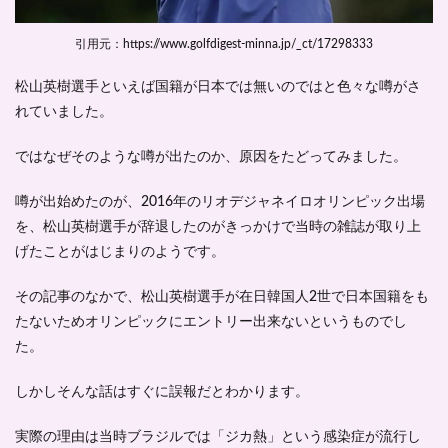
引用元：https://www.golfdigest-minna.jp/_ct/17298333
松山英樹選手といえば
国籍が日本では無い
のではと色々な噂がさ
れていました。
ではなぜそのような噂が出たのか、原因をたどってみました。
噂が出始めたのが、2016年のリオデジャネイロオリンピック出場
を、松山英樹選手が
辞退したのがきっかけ
で当時の雑誌が取り上
げたことがはじまりのようです。
その記事のなかで、松山英樹選手が在日韓国人2世で日本国籍をも
たないため
オリンピックにエントリー出来ない
というものでし
た。
しかしそんな話はすぐに
誤報だと
わかります。
実際の理由は当時ブラジルでは「ジカ熱」という感染症が流行し