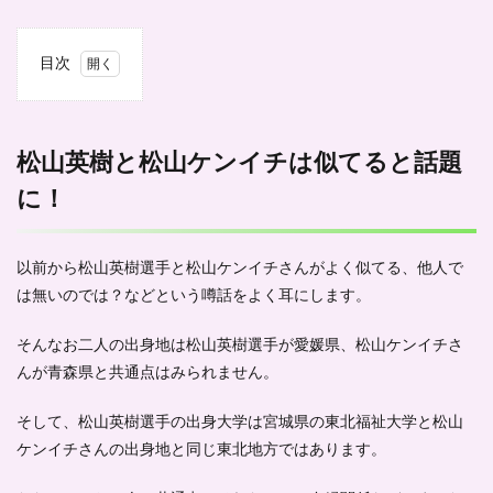
目次
1
松山
英樹
と松
松山英樹と松山ケンイチは似てると話題
山ケ
に！
ンイ
チは
似て
ると
以前から松山英樹選手と松山ケンイチさんがよく似てる、他人で
話題
に！
は無いのでは？などという噂話をよく耳にします。
2
そんなお二人の出身地は
松山英樹選手が愛媛県
、
松山ケンイチさ
松山英
樹の国
んが青森県
と共通点はみられません。
籍は日
本では
そして、松山英樹選手の出身大学は宮城県の東北福祉大学と松山
な
ケンイチさんの出身地と同じ
い？！
東北地方
ではあります。
3