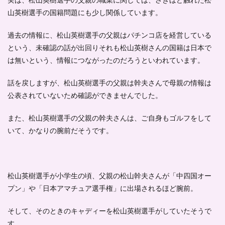
実は、松山英樹選手の父親の職業に関しては、さきほど触れた松
山英樹選手の国籍問題にも少し関係しています。
過去の情報に、松山英樹選手の父親はパチンコ店を経営している
という、
未確認の話が出回り
それも松山英樹さんの国籍は日本で
は無いという、情報につながったのだろうといわれています。
話を戻しますが、松山英樹選手の
父親は幹夫さん
で母親の情報は
公表されていないため確認ができませんでした。
また、松山英樹選手の父親の幹夫さんは、ご自身も
ゴルフをして
いて
、
かなりの腕前
だそうです。
松山英樹選手が小学生の頃、父親の松山幹夫さんが「中四国オー
プン」や「日本アマチュア選手権」に出場されるほど腕前。
そして、そのときの
キャディーを松山英樹選手がしていた
そうで
す。