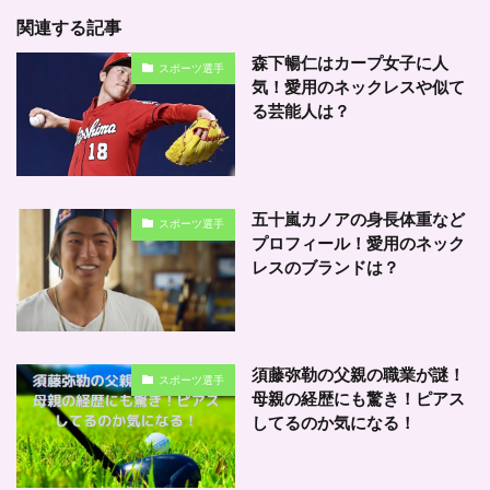
関連する記事
森下暢仁はカープ女子に人
スポーツ選手
気！愛用のネックレスや似て
る芸能人は？
五十嵐カノアの身長体重など
スポーツ選手
プロフィール！愛用のネック
レスのブランドは？
須藤弥勒の父親の職業が謎！
スポーツ選手
母親の経歴にも驚き！ピアス
してるのか気になる！