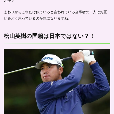
んか？
は不
調を
乗り
まわりからこれだけ似ていると言われている当事者の二人はお互
越え
いをどう思っているのか気になりますね。
徐々
に復
活！
-ま
松山英樹の国籍は日本ではない？！
と
め-