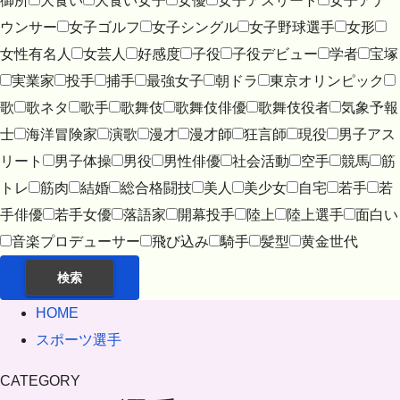
御所
大食い
大食い女子
女優
女子アスリート
女子アナ
ウンサー
女子ゴルフ
女子シングル
女子野球選手
女形
女性有名人
女芸人
好感度
子役
子役デビュー
学者
宝塚
実業家
投手
捕手
最強女子
朝ドラ
東京オリンピック
歌
歌ネタ
歌手
歌舞伎
歌舞伎俳優
歌舞伎役者
気象予報
士
海洋冒険家
演歌
漫才
漫才師
狂言師
現役
男子アス
リート
男子体操
男役
男性俳優
社会活動
空手
競馬
筋
トレ
筋肉
結婚
総合格闘技
美人
美少女
自宅
若手
若
手俳優
若手女優
落語家
開幕投手
陸上
陸上選手
面白い
音楽プロデューサー
飛び込み
騎手
髪型
黄金世代
検索
HOME
スポーツ選手
CATEGORY