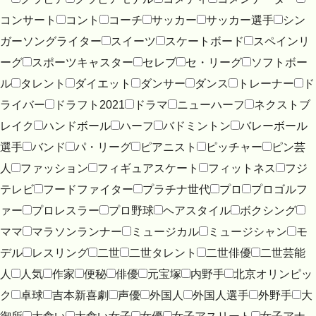
コンサート
コント
コーチ
サッカー
サッカー選手
シン
ガーソングライター
スイーツ
スケートボード
スペインリ
ーグ
スポーツキャスター
セレブ
セ・リーグ
ソフトボー
ル
タレント
ダイエット
ダンサー
ダンス
トレーナー
ド
ライバー
ドラフト2021
ドラマ
ニューハーフ
ネクストブ
レイク
ハンドボール
ハーフ
バドミントン
バレーボール
選手
バンド
パ・リーグ
ピアニスト
ピッチャー
ピン芸
人
ファッション
フィギュアスケート
フィットネス
フジ
テレビ
フードファイター
プラチナ世代
プロ
プロゴルフ
ァー
プロレスラー
プロ野球
ヘアスタイル
ボクシング
ママ
マラソンランナー
ミュージカル
ミュージシャン
モ
デル
レスリング
二世
二世タレント
二世俳優
二世芸能
人
人気
作家
便秘
俳優
元宝塚
内野手
北京オリンピッ
ク
卓球
吉本新喜劇
声優
外国人
外国人選手
外野手
大