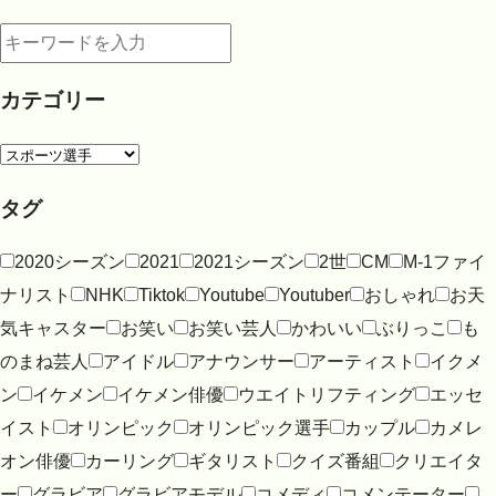
カテゴリー
タグ
2020シーズン
2021
2021シーズン
2世
CM
M-1ファイ
ナリスト
NHK
Tiktok
Youtube
Youtuber
おしゃれ
お天
気キャスター
お笑い
お笑い芸人
かわいい
ぶりっこ
も
のまね芸人
アイドル
アナウンサー
アーティスト
イクメ
ン
イケメン
イケメン俳優
ウエイトリフティング
エッセ
イスト
オリンピック
オリンピック選手
カップル
カメレ
オン俳優
カーリング
ギタリスト
クイズ番組
クリエイタ
ー
グラビア
グラビアモデル
コメディ
コメンテーター