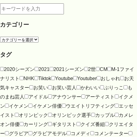
カテゴリー
タグ
2020シーズン
2021
2021シーズン
2世
CM
M-1ファイ
ナリスト
NHK
Tiktok
Youtube
Youtuber
おしゃれ
お天
気キャスター
お笑い
お笑い芸人
かわいい
ぶりっこ
も
のまね芸人
アイドル
アナウンサー
アーティスト
イクメ
ン
イケメン
イケメン俳優
ウエイトリフティング
エッセ
イスト
オリンピック
オリンピック選手
カップル
カメレ
オン俳優
カーリング
ギタリスト
クイズ番組
クリエイタ
ー
グラビア
グラビアモデル
コメディ
コメンテーター