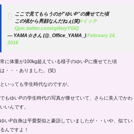
ここで見てもらうのが”ゆいP”の痩せてた頃
この頃から男顔なんだねぇ(笑)
#イッテ
Q
pic.twitter.com/rgI4wyYGiQ
— YAMA☆さん (@_Office_YAMA_)
February 14,
2016
常に体重が100kg超えている様子のゆいPに痩せてた頃
は・・・ありました。(笑)
といっても学生時代なのですが。
でもゆいPの
学生時代の写真
が痩せていて、さらに美人でかわ
いいんです。
ゆいP自身は平愛梨似と豪語していましたが・・いや、似てい
るんですよ！