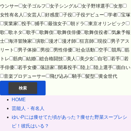
ウンサー
女子ゴルフ
女子シングル
女子野球選手
女形
女性有名人
女芸人
好感度
子役
子役デビュー
学者
宝塚
実業家
投手
捕手
最強女子
朝ドラ
東京オリンピック
歌
歌ネタ
歌手
歌舞伎
歌舞伎俳優
歌舞伎役者
気象予報
士
海洋冒険家
演歌
漫才
漫才師
狂言師
現役
男子アス
リート
男子体操
男役
男性俳優
社会活動
空手
競馬
筋
トレ
筋肉
結婚
総合格闘技
美人
美少女
自宅
若手
若
手俳優
若手女優
落語家
開幕投手
陸上
陸上選手
面白い
音楽プロデューサー
飛び込み
騎手
髪型
黄金世代
検索
HOME
芸能人・有名人
ゆいPには痩せてた頃があった？痩せた野菜スープレシ
ピ！彼氏はいる？