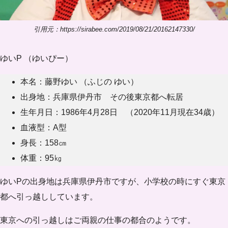
引用元：https://sirabee.com/2019/08/21/20162147330/
ゆいP （ゆいぴー）
本名：藤野ゆい （ふじの ゆい）
出身地：兵庫県伊丹市 その後東京都へ転居
生年月日：1986年4月28日 （2020年11月現在34歳）
血液型：A型
身長：158㎝
体重：95㎏
ゆいPの出身地は
兵庫県伊丹市
ですが、小学校の時にすぐ東京
都へ引っ越ししています。
東京への引っ越しはご両親の仕事の都合のようです。