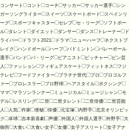
コンサート
コント
コーチ
サッカー
サッカー選手
シン
ガーソングライター
スイーツ
スケートボード
スペインリ
ーグ
スポーツキャスター
セレブ
セ・リーグ
ソフトボー
ル
タレント
ダイエット
ダンサー
ダンス
トレーナー
ド
ライバー
ドラフト2021
ドラマ
ニューハーフ
ネクストブ
レイク
ハンドボール
ハーフ
バドミントン
バレーボール
選手
バンド
パ・リーグ
ピアニスト
ピッチャー
ピン芸
人
ファッション
フィギュアスケート
フィットネス
フジ
テレビ
フードファイター
プラチナ世代
プロ
プロゴルフ
ァー
プロレスラー
プロ野球
ヘアスタイル
ボクシング
ママ
マラソンランナー
ミュージカル
ミュージシャン
モ
デル
レスリング
二世
二世タレント
二世俳優
二世芸能
人
人気
作家
便秘
俳優
元宝塚
内野手
北京オリンピッ
ク
卓球
吉本新喜劇
声優
外国人
外国人選手
外野手
大
御所
大食い
大食い女子
女優
女子アスリート
女子アナ