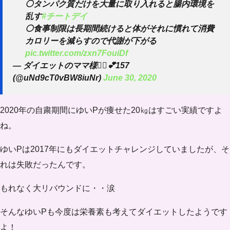
⚪タンパク質だけを大量に取り入れると腸内環境を
乱す
#チートデイ
⚪食事制限は長期間続けると体がそれに慣れて消費
カロリーを減らすので代謝が下がる
pic.twitter.com/zxn7FouiDf
— ダイエットのママ様🧜‍♀️💕157
(@uNd9cT0vBW8iuNr)
June 30, 2020
2020年の自粛期間にゆいPが痩せた20㎏はすごい実績ですよ
ね。
ゆいPは2017年にもダイエットチャレンジしていましたが、そ
れは失敗だったんです。
もれなく
大リバウンド
に・・涙
そんなゆいPも今度は
栄養素も考えて
ダイエットしたようです
よ！