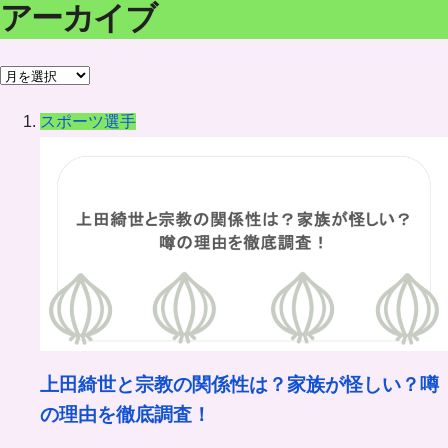
アーカイブ
ア
ー
スポーツ選手
カ
イ
ブ
上田綺世と宗教の関係性は？家族が怪しい？噂
の理由を徹底調査！