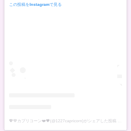
この投稿をInstagramで見る
💖💙カプリコーン❤️🖤(@1227capricorn)がシェアした投稿
–
201