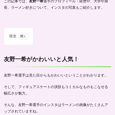
この記事では、
友野一希
選手のプロフィール・経歴や、大学や身
長、ラーメン好きについて、インスタの写真もご紹介します。
目次
1
友野
一希
がか
友野一希がかわいいと人気！
わい
いと
人
友野一希選手は見た目からもかわいいということがわかります。
気！
2
そして、フィギュアスケートの演技もコミカルなものもこなせる
友野
幅広さが魅力。
一希
の身
長
そんな、友野一希選手のインスタはラーメンの画像がたくさんア
は？-
ップされていますね。
プロ