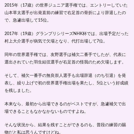
2015年（17歳）の世界ジュニア選手権では、エントリーしていた
山本草太選手が出発直前の練習で右足首の骨折により辞退したの
で、急遽出場して15位。
2017年（19歳）グランプリシリーズNHK杯では、出場予定だった
村上大介選手が病気で欠場となり、代打出場して7位。
同年の世界選手権では、友野選手は補欠二番手でしたが、代表に
選出されていた羽生結弦選手が右足首の怪我のため欠場します。
そして、補欠一番手の無良崇人選手も出場辞退（のち引退）を発
表し、繰り上げで初の世界選手権出場を果たし、
5位という好成績
を残しました。
本来なら、最初から出場できるのがベストですが、急遽補欠で出
場できることもなかなかないものですよね。
そんな状況から、結果を残すことができるのも、普段の練習の賜
物だと私は思うんですけどね。