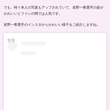
フィ
ール-
でも、時々本人の写真もアップされていて、友野一希選手の姿が
かわいいとファンの間では人気です。
3
友野
一希
友野一希選手のインスタからかわいい様子をご紹介しますね。
の出
身大
学
は？
4
友野
一希
の経
歴
5
友野
一希
はラ
ーメ
ン好
き！
6