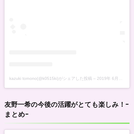
kazuki tomono(@k0515ki)がシェアした投稿
–
2019年 6月月26日午後6時24分PDT
友野一希の今後の活躍がとても楽しみ！ｰ
まとめｰ