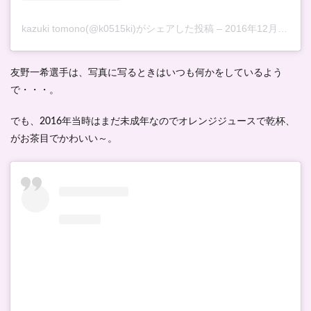
kazuki tomono(@k0515ki)がシェアした投稿
–
2016年12月月25日午後4時28分PST
友野一希選手は、写真に写るときはいつも何かをしているよう
で・・・。
でも、2016年当時はまだ未成年なのでオレンジジュースで乾杯、
がお茶目でかわいい～。