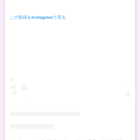
友野
一希
この投稿をInstagramで見る
の今
後の
活躍
がと
ても
楽し
み！
ｰま
とめ
ｰ