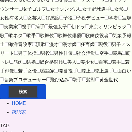
御所
大食い
大食い女子
女優
女子アスリート
女子アナ
ウンサー
女子ゴルフ
女子シングル
女子野球選手
女形
女性有名人
女芸人
好感度
子役
子役デビュー
学者
宝塚
実業家
投手
捕手
最強女子
朝ドラ
東京オリンピック
歌
歌ネタ
歌手
歌舞伎
歌舞伎俳優
歌舞伎役者
気象予報
士
海洋冒険家
演歌
漫才
漫才師
狂言師
現役
男子アス
リート
男子体操
男役
男性俳優
社会活動
空手
競馬
筋
トレ
筋肉
結婚
総合格闘技
美人
美少女
自宅
若手
若
手俳優
若手女優
落語家
開幕投手
陸上
陸上選手
面白い
音楽プロデューサー
飛び込み
騎手
髪型
黄金世代
検索
HOME
落語家
TAG