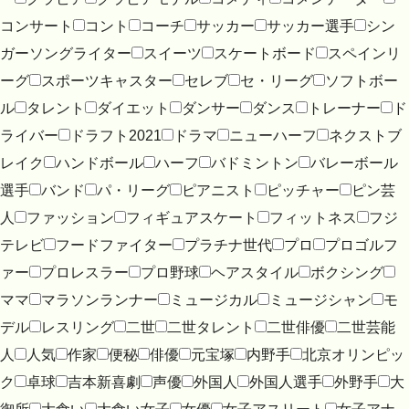
コンサート
コント
コーチ
サッカー
サッカー選手
シン
ガーソングライター
スイーツ
スケートボード
スペインリ
ーグ
スポーツキャスター
セレブ
セ・リーグ
ソフトボー
ル
タレント
ダイエット
ダンサー
ダンス
トレーナー
ド
ライバー
ドラフト2021
ドラマ
ニューハーフ
ネクストブ
レイク
ハンドボール
ハーフ
バドミントン
バレーボール
選手
バンド
パ・リーグ
ピアニスト
ピッチャー
ピン芸
人
ファッション
フィギュアスケート
フィットネス
フジ
テレビ
フードファイター
プラチナ世代
プロ
プロゴルフ
ァー
プロレスラー
プロ野球
ヘアスタイル
ボクシング
ママ
マラソンランナー
ミュージカル
ミュージシャン
モ
デル
レスリング
二世
二世タレント
二世俳優
二世芸能
人
人気
作家
便秘
俳優
元宝塚
内野手
北京オリンピッ
ク
卓球
吉本新喜劇
声優
外国人
外国人選手
外野手
大