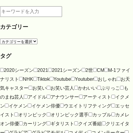
カテゴリー
タグ
2020シーズン
2021
2021シーズン
2世
CM
M-1ファイ
ナリスト
NHK
Tiktok
Youtube
Youtuber
おしゃれ
お天
気キャスター
お笑い
お笑い芸人
かわいい
ぶりっこ
も
のまね芸人
アイドル
アナウンサー
アーティスト
イクメ
ン
イケメン
イケメン俳優
ウエイトリフティング
エッセ
イスト
オリンピック
オリンピック選手
カップル
カメレ
オン俳優
カーリング
ギタリスト
クイズ番組
クリエイタ
ー
グラビア
グラビアモデル
コメディ
コメンテーター