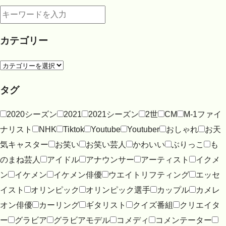
カテゴリー
タグ
2020シーズン
2021
2021シーズン
2世
CM
M-1ファイ
ナリスト
NHK
Tiktok
Youtube
Youtuber
おしゃれ
お天
気キャスター
お笑い
お笑い芸人
かわいい
ぶりっこ
も
のまね芸人
アイドル
アナウンサー
アーティスト
イクメ
ン
イケメン
イケメン俳優
ウエイトリフティング
エッセ
イスト
オリンピック
オリンピック選手
カップル
カメレ
オン俳優
カーリング
ギタリスト
クイズ番組
クリエイタ
ー
グラビア
グラビアモデル
コメディ
コメンテーター