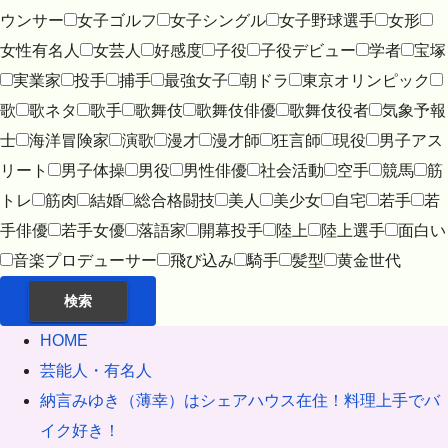
ウンサー
女子ゴルフ
女子シングル
女子野球選手
女形
女性有名人
女芸人
好感度
子役
子役デビュー
学者
宝塚
実業家
投手
捕手
最強女子
朝ドラ
東京オリンピック
歌
歌ネタ
歌手
歌舞伎
歌舞伎俳優
歌舞伎役者
気象予報
士
海洋冒険家
演歌
漫才
漫才師
狂言師
現役
男子アス
リート
男子体操
男役
男性俳優
社会活動
空手
競馬
筋
トレ
筋肉
結婚
総合格闘技
美人
美少女
自宅
若手
若
手俳優
若手女優
落語家
開幕投手
陸上
陸上選手
面白い
音楽プロデューサー
飛び込み
騎手
髪型
黄金世代
検索
HOME
芸能人・有名人
納言みゆき（薄幸）はシェアハウス在住！料理上手でバ
イク好き！