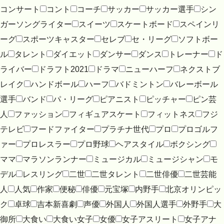
コンサート
コント
コーチ
サッカー
サッカー選手
シン
ガーソングライター
スイーツ
スケートボード
スペインリ
ーグ
スポーツキャスター
セレブ
セ・リーグ
ソフトボー
ル
タレント
ダイエット
ダンサー
ダンス
トレーナー
ド
ライバー
ドラフト2021
ドラマ
ニューハーフ
ネクストブ
レイク
ハンドボール
ハーフ
バドミントン
バレーボール
選手
バンド
パ・リーグ
ピアニスト
ピッチャー
ピン芸
人
ファッション
フィギュアスケート
フィットネス
フジ
テレビ
フードファイター
プラチナ世代
プロ
プロゴルフ
ァー
プロレスラー
プロ野球
ヘアスタイル
ボクシング
ママ
マラソンランナー
ミュージカル
ミュージシャン
モ
デル
レスリング
二世
二世タレント
二世俳優
二世芸能
人
人気
作家
便秘
俳優
元宝塚
内野手
北京オリンピッ
ク
卓球
吉本新喜劇
声優
外国人
外国人選手
外野手
大
御所
大食い
大食い女子
女優
女子アスリート
女子アナ