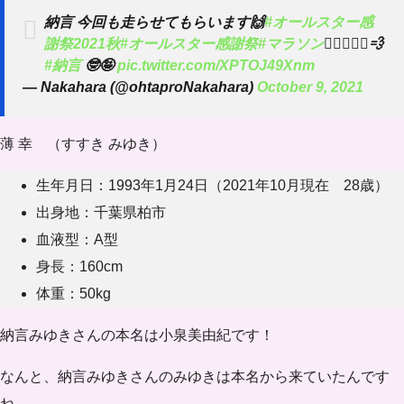
納言 今回も走らせてもらいます🙌
#オールスター感
謝祭2021秋
#オールスター感謝祭
#マラソン
🏃🏻‍♂️🏃‍♀️💨
#納言
🤓🤪
pic.twitter.com/XPTOJ49Xnm
— Nakahara (@ohtaproNakahara)
October 9, 2021
薄 幸 （すすき みゆき）
生年月日：1993年1月24日（2021年10月現在 28歳）
出身地：千葉県柏市
血液型：A型
身長：160cm
体重：50kg
納言みゆきさんの本名は
小泉美由紀
です！
なんと、納言みゆきさんのみゆきは本名から来ていたんです
ね。