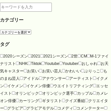
カテゴリー
タグ
2020シーズン
2021
2021シーズン
2世
CM
M-1ファイ
ナリスト
NHK
Tiktok
Youtube
Youtuber
おしゃれ
お天
気キャスター
お笑い
お笑い芸人
かわいい
ぶりっこ
も
のまね芸人
アイドル
アナウンサー
アーティスト
イクメ
ン
イケメン
イケメン俳優
ウエイトリフティング
エッセ
イスト
オリンピック
オリンピック選手
カップル
カメレ
オン俳優
カーリング
ギタリスト
クイズ番組
クリエイタ
ー
グラビア
グラビアモデル
コメディ
コメンテーター