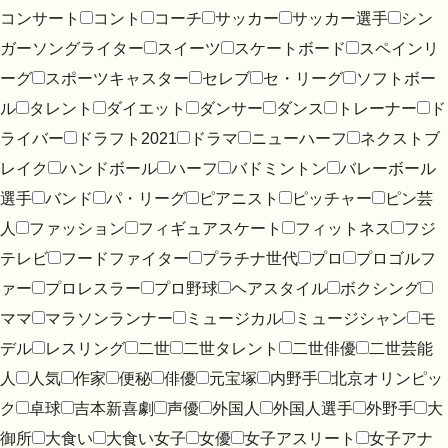
コンサート
コント
コーチ
サッカー
サッカー選手
シン
ガーソングライター
スイーツ
スケートボード
スペインリ
ーグ
スポーツキャスター
セレブ
セ・リーグ
ソフトボー
ル
タレント
ダイエット
ダンサー
ダンス
トレーナー
ド
ライバー
ドラフト2021
ドラマ
ニューハーフ
ネクストブ
レイク
ハンドボール
ハーフ
バドミントン
バレーボール
選手
バンド
パ・リーグ
ピアニスト
ピッチャー
ピン芸
人
ファッション
フィギュアスケート
フィットネス
フジ
テレビ
フードファイター
プラチナ世代
プロ
プロゴルフ
ァー
プロレスラー
プロ野球
ヘアスタイル
ボクシング
ママ
マラソンランナー
ミュージカル
ミュージシャン
モ
デル
レスリング
二世
二世タレント
二世俳優
二世芸能
人
人気
作家
便秘
俳優
元宝塚
内野手
北京オリンピッ
ク
卓球
吉本新喜劇
声優
外国人
外国人選手
外野手
大
御所
大食い
大食い女子
女優
女子アスリート
女子アナ