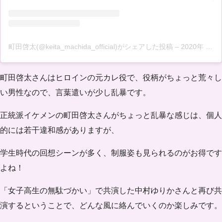
町田啓太(@keita_machida_official)がシェアした投稿
–
2020年 3月月5日午前3時28分PST
町田啓太さんはヒロインの元カレ役で、役柄がちょっと荒々し
い男性なので、言葉遣いが少し乱暴です。
正統派イケメンの町田啓太さんがちょっと乱暴な感じは、個人
的には若干違和感がありますが、
学生時代の回想シーンが多く、制服姿も見られるのがお得です
よね！
「女子高生の無駄づかい」で共演した中村ゆりかさんと再び共
演するということで、どんな風に絡んでいくのか楽しみです。