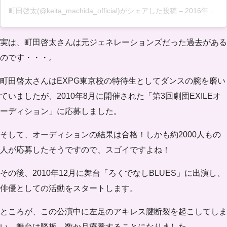
町田啓太(@keita_machida_official)がシェアした投稿
–
2016年 9月月3日午前9時12分PDT
実は、町田啓太さんは
元ジェネレーションズ
だった過去がある
のです・・・。
町田啓太さんはEXPG東京校の特待生としてダンスの腕を磨い
ていましたが、2010年8月に開催された「第3回劇団EXILEオ
ーディション」に応募しました。
そして、オーディションの結果は合格！しかも約2000人もの
人が応募したそうですので、スゴイですよね！
その後、2010年12月に舞台「ろくでなしBLUES」に出演し、
俳優としての活動をスタート
します。
ところが、この公演中に左足のアキレス腱断裂を起こしてしま
い、舞台は降板、
数か月療養
することになりました。