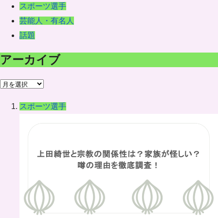
スポーツ選手
芸能人・有名人
話題
アーカイブ
ア
ー
スポーツ選手
カ
イ
ブ