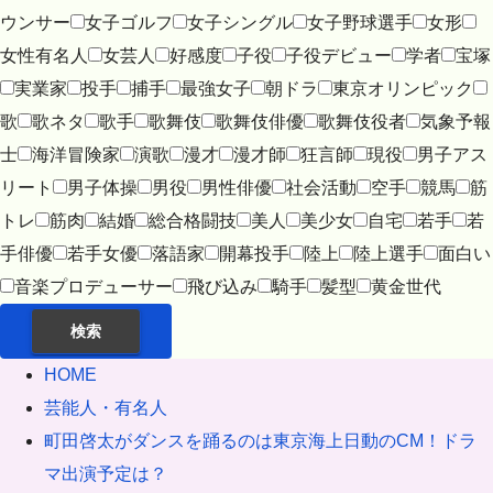
ウンサー
女子ゴルフ
女子シングル
女子野球選手
女形
女性有名人
女芸人
好感度
子役
子役デビュー
学者
宝塚
実業家
投手
捕手
最強女子
朝ドラ
東京オリンピック
歌
歌ネタ
歌手
歌舞伎
歌舞伎俳優
歌舞伎役者
気象予報
士
海洋冒険家
演歌
漫才
漫才師
狂言師
現役
男子アス
リート
男子体操
男役
男性俳優
社会活動
空手
競馬
筋
トレ
筋肉
結婚
総合格闘技
美人
美少女
自宅
若手
若
手俳優
若手女優
落語家
開幕投手
陸上
陸上選手
面白い
音楽プロデューサー
飛び込み
騎手
髪型
黄金世代
検索
HOME
芸能人・有名人
町田啓太がダンスを踊るのは東京海上日動のCM！ドラ
マ出演予定は？