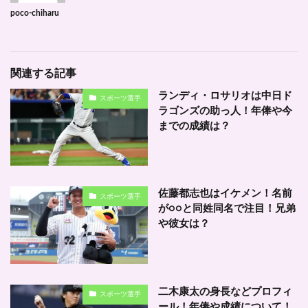
poco-chiharu
関連する記事
ランディ・ロサリオは中日ド
スポーツ選手
ラゴンズの助っ人！年俸や今
までの成績は？
佐藤都志也はイケメン！名前
スポーツ選手
が○○と同姓同名で注目！兄弟
や彼女は？
二木康太の身長などプロフィ
スポーツ選手
ール！年俸や成績について！