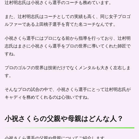
辻村明志氏は小祝さくら選手の
コーチも務めています
。
は？
-プ
ロフ
また、辻村明志氏はコーチとしての実績も高く、同じ女子プロゴ
ィー
ルファーである上田桃子選手を育てた名コーチなんです。
ル-
5
小祝さくら選手にはプロになる前から指導を行っており、辻村明
小祝
志氏はまさに小祝さくら選手を
プロの世界に導いてくれた師匠
で
さく
らは
すね。
黄金
世代
プロのゴルフの世界は技術だけでなくメンタルも大きく左右しま
の1
人と
す。
して
活躍
そんなプロの試合の中で、小祝さくら選手にとって辻村明志氏が
中！
キャディを務めてくれるのは心強いですね。
-ま
と
め-
小祝さくらの父親や母親はどんな人？
小祝さくら選手の父親や母親についてご紹介します。