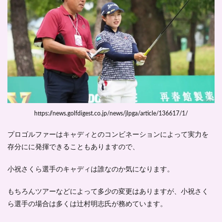
さく
らの
父親
や母
親は
どん
な
人？
3
小祝
さく
らに
https://news.golfdigest.co.jp/news/jlpga/article/136617/1/
結婚
相手
プロゴルファーはキャディとのコンビネーションによって実力を
や彼
存分にに発揮できることもありますので、
氏は
い
る？
小祝さくら選手のキャディは誰なのか気になります。
4
もちろんツアーなどによって多少の変更はありますが、小祝さく
小祝
さく
ら選手の場合は多くは
辻村明志氏
が務めています。
らの
身長