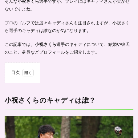
そんな
小祝さくら
選手ですが、プレイにはキャディさんが欠かせ
ないですよね。
プロのゴルフでは度々キャディさんも注目されますが、小祝さく
ら選手のキャディは誰なのか気になります。
この記事では、
小祝さくら
選手のキャディについて、結婚や彼氏
のこと、身長などプロフィールをご紹介します。
目次
1
小祝
さく
らの
小祝さくらのキャディは誰？
キャ
ディ
は
誰？
2
小祝