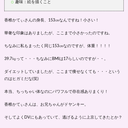
ぃの
趣味：絵を描くこと
ダイ
エッ
ト方
香椎かてぃさんの身長、153㎝なんですね！小さい！
法
3000
人で
華奢な印象はありましたが、ここまで小さかったのですね。
実
践！
ちなみに私もまったく同じ153㎝なのですが、体重！！！！
5
香椎
39.7㎏って・・・ちなみにBMIは17らしいのですが・・。
かて
ぃは
ダイエットしていましたが、ここまで痩せなくても・・・という
クー
ルで
のはヒガミだな(笑)
かっ
こい
本当、ちっちゃい体なのにパワフルで存在感ありまくり！
いア
イド
ルと
香椎かてぃさんは、お兄ちゃんがドヤンキー。
して
活躍
そしてよくDVにもあっていて、逃げるように上京してきたとか？
中！
-ま