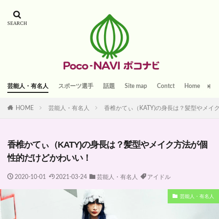
芸能人・有名人
スポーツ選手
話題
Site map
Contct
Home
HOME
芸能人・有名人
香椎かてぃ（KATY)の身長は？髪型やメ
香椎かてぃ（KATY)の身長は？髪型やメイク方法が個
性的だけどかわいい！
2020-10-01
2021-03-24
芸能人・有名人
アイドル
芸能人・有名人