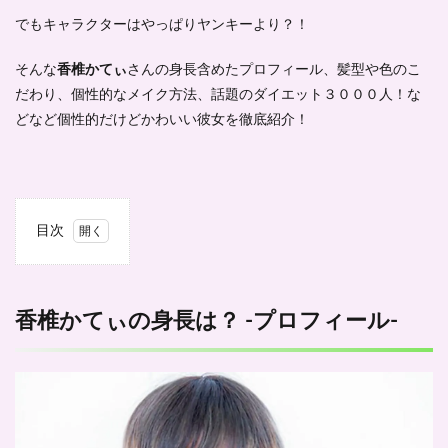
でもキャラクターはやっぱりヤンキーより？！
そんな
香椎かてぃ
さんの身長含めたプロフィール、髪型や色のこ
だわり、個性的なメイク方法、話題のダイエット３０００人！な
どなど個性的だけどかわいい彼女を徹底紹介！
目次
1
香椎
かて
ぃの
香椎かてぃの身長は？ -プロフィール-
身長
は？
-プ
ロフ
ィー
ル-