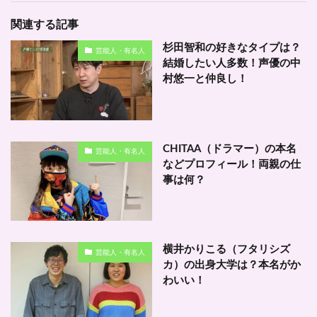
関連する記事
杉田智和の好きなタイプは？
芸能人・有名人
結婚したい人多数！声優の中
村悠一と仲良し！
CHITAA（ドラマー）の本名
芸能人・有名人
などプロフィール！両親の仕
事は何？
横井かりこる（フタリシズ
芸能人・有名人
カ）の出身大学は？本名がか
わいい！