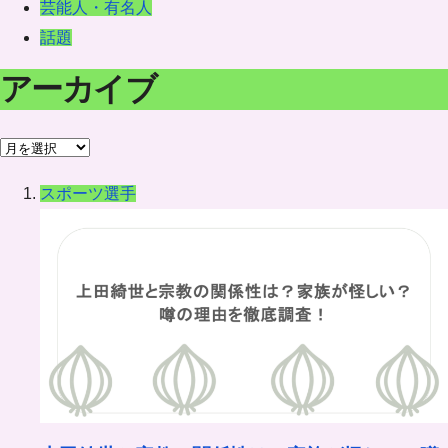
芸能人・有名人
話題
アーカイブ
ア
ー
スポーツ選手
カ
イ
ブ