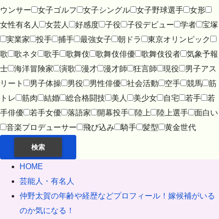
ウンサー
女子ゴルフ
女子シングル
女子野球選手
女形
女性有名人
女芸人
好感度
子役
子役デビュー
学者
宝塚
実業家
投手
捕手
最強女子
朝ドラ
東京オリンピック
歌
歌ネタ
歌手
歌舞伎
歌舞伎俳優
歌舞伎役者
気象予報
士
海洋冒険家
演歌
漫才
漫才師
狂言師
現役
男子アス
リート
男子体操
男役
男性俳優
社会活動
空手
競馬
筋
トレ
筋肉
結婚
総合格闘技
美人
美少女
自宅
若手
若
手俳優
若手女優
落語家
開幕投手
陸上
陸上選手
面白い
音楽プロデューサー
飛び込み
騎手
髪型
黄金世代
検索
HOME
芸能人・有名人
仲野太賀の年齢や経歴などプロフィール！嫁候補がいる
のか気になる！