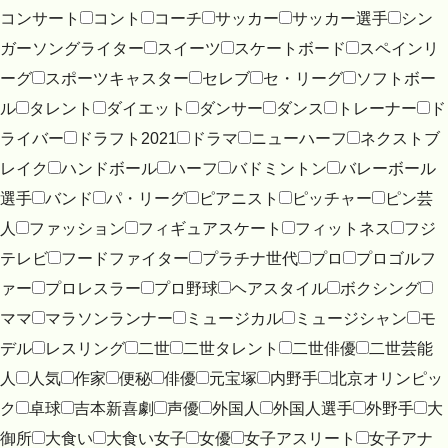
コンサート
コント
コーチ
サッカー
サッカー選手
シン
ガーソングライター
スイーツ
スケートボード
スペインリ
ーグ
スポーツキャスター
セレブ
セ・リーグ
ソフトボー
ル
タレント
ダイエット
ダンサー
ダンス
トレーナー
ド
ライバー
ドラフト2021
ドラマ
ニューハーフ
ネクストブ
レイク
ハンドボール
ハーフ
バドミントン
バレーボール
選手
バンド
パ・リーグ
ピアニスト
ピッチャー
ピン芸
人
ファッション
フィギュアスケート
フィットネス
フジ
テレビ
フードファイター
プラチナ世代
プロ
プロゴルフ
ァー
プロレスラー
プロ野球
ヘアスタイル
ボクシング
ママ
マラソンランナー
ミュージカル
ミュージシャン
モ
デル
レスリング
二世
二世タレント
二世俳優
二世芸能
人
人気
作家
便秘
俳優
元宝塚
内野手
北京オリンピッ
ク
卓球
吉本新喜劇
声優
外国人
外国人選手
外野手
大
御所
大食い
大食い女子
女優
女子アスリート
女子アナ