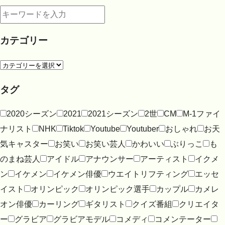
カテゴリー
タグ
2020シーズン
2021
2021シーズン
2世
CM
M-1ファイ
ナリスト
NHK
Tiktok
Youtube
Youtuber
おしゃれ
お天
気キャスター
お笑い
お笑い芸人
かわいい
ぶりっこ
も
のまね芸人
アイドル
アナウンサー
アーティスト
イクメ
ン
イケメン
イケメン俳優
ウエイトリフティング
エッセ
イスト
オリンピック
オリンピック選手
カップル
カメレ
オン俳優
カーリング
ギタリスト
クイズ番組
クリエイタ
ー
グラビア
グラビアモデル
コメディ
コメンテーター