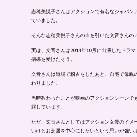
ル-
志穂美悦子さんはアクションで有名なジャパン
5
文音
ていました。
はキ
レイ
そんな志穂美悦子さんの血を引いた文音さんの
でか
っこ
実は、文音さんは2014年10月に出演したドラ
い
い！
指導を受けたそう。
これ
から
文音さんは道場で稽古をしたあと、自宅で母親
の活
わりました。
躍に
期
待！
当時教わったことが映画のアクションシーンで
-ま
露しています。
と
め–
ただ、文音さんとしてはアクション女優のイメ
いけどお芝居を中心にしたいという思いが強い