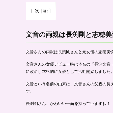
目次
1
文音
の両
文音の両親は長渕剛と志穂美
親は
長渕
剛と
志穂
文音さんの両親は
長渕剛さん
と元女優の
志穂美
美悦
子！
文音さんの女優デビュー時は本名の「長渕文音」
兄弟
に改名し本格的に女優として活動開始しました
はい
る？
文音という名前の由来は、文音さんの父親の長
2
す。
文音
は母
親仕
長渕剛さん、かわいい一面を持っていますね！
込み
のア