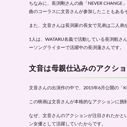
ちなみに、長渕剛さんの曲「NEVER CHAN
クシ
曲のコーラスに文音さんが参加したこともある
ョン
で注
目！
また、文音さんは長渕家の長女で兄弟は
二人弟
3
1人は、WATARU名義で活動している長渕航
文音
の所
ーソングライターで活躍中の長渕蓮さんです。
属事
務所
は？
文音は母親仕込みのアクショ
4
文音
の身
文音さんの出演作の中で、2015年6月公開の「K
長や
体重
この映画は文音さんが本格的なアクションに挑
は？
-プ
なぜ、文音さんのアクションが注目されたかと
ロフ
ィー
ン女優として活躍
していたからです。