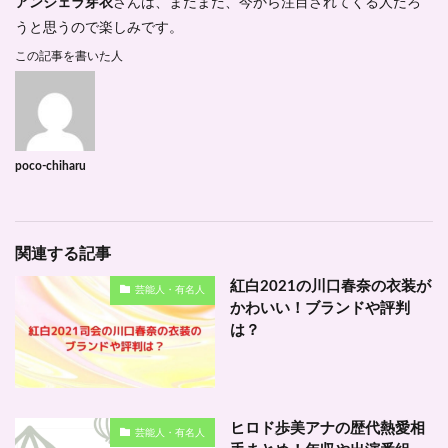
アンジェラ芽衣
さんは、まだまだ、今から注目されてくる人だろ
うと思うので楽しみです。
この記事を書いた人
poco-chiharu
関連する記事
紅白2021の川口春奈の衣装が
芸能人・有名人
かわいい！ブランドや評判
は？
ヒロド歩美アナの歴代熱愛相
芸能人・有名人