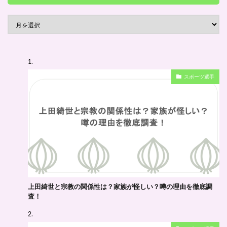
ア
ー
カ
イ
スポーツ選手
ブ
上田綺世と宗教の関係性は？家族が怪しい？噂の理由を徹底調
査！