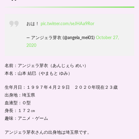
おは！
pic.twitter.com/seJHAa9Ror
— アンジェラ芽衣 (@angela_mei01)
October 27,
2020
名前：アンジェラ芽衣（あんじぇら めい）
本名：山本 結巳（やまもと ゆみ）
生年月日：１９９７年４月２９日 ２０２０年現在２３歳
出身地：埼玉県
血液型：Ｏ型
身長：１７２㎝
趣味：アニメ・ゲーム
アンジェラ芽衣さんの出身地は埼玉県です。