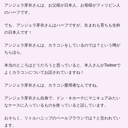
る？
アンジェラ芽衣さんは、
お父様が日本人
、
お母様がフィリピン人
の
ハーフ
です。
2
アン
ジェ
でも、アンジェラ芽衣さんはハーフですが、
生まれも育ちも生粋
ラ芽
の日本人
です！
衣の
英語
はペ
アンジェラ芽衣さんは、
カラコンをしているのでは？という噂
が
ラペ
ちらほら。
ラ？
3
本当のところはどうだろうと思っていると、本人さんがTwitterで
アン
よくカラコンについてお話されていますね！
ジェ
ラ芽
アンジェラ芽衣さんは、
衣は
カラコン愛用者
なんですね。
ダイ
エッ
アンジェラ芽衣さん自身で、
ドン・キホーテにマニキュアみたい
トに
なケースに入っているものを使っている
と話しています。
成功
した
過去
おそらく、
リトルハニップのペールブラウンでは？
と言われてい
があ
ます。
る！