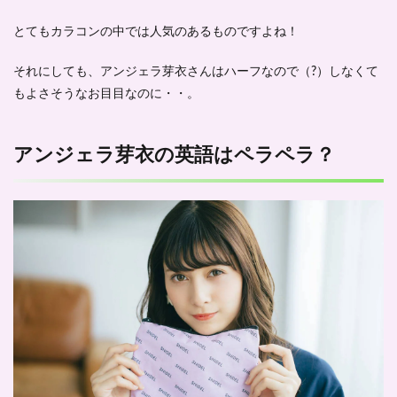
3.1
とてもカラコンの中では人気のあるものですよね！
ダイ
エッ
それにしても、アンジェラ芽衣さんはハーフなので（?）しなくて
トは
パー
もよさそうなお目目なのに・・。
ソナ
ルト
レー
アンジェラ芽衣の英語はペラペラ？
ナー
と！
4
アン
ジェ
ラ芽
衣の
出身
地
は？
-プ
ロフ
ィー
ル-