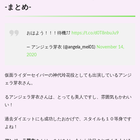
-まとめ-
おはよう！！！待機⤴︎︎⤴︎︎
https://t.co/d0T8nbuJu9
— アンジェラ芽衣 (@angela_mei01)
November 14,
2020
仮面ライダーセイバーの神代玲花役としても出演しているアンジ
ェラ芽衣さん。
るアンジェラ芽衣さんは、
とっても美人ですし、雰囲気もかわい
い！
過去ダイエットにも成功したおかげで、スタイルも１０等身です
よね！