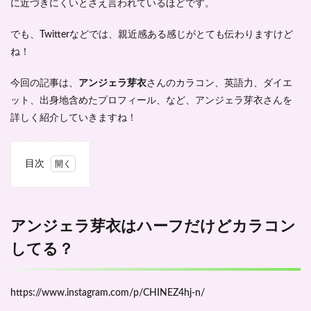
に近づきにくいとさえ言われている
ほどです。
でも、Twitterなどでは、親近感ある感じがとても伝わりますけど
ね！
今回の記事は、
アンジェラ芽衣
さんのカラコン、英語力、ダイエ
ット、出身地含めたプロフィール、など、アンジェラ芽衣さんを
詳しく紹介していきますね！
目次
1
アン
ジェ
ラ芽
アンジェラ芽衣はハーフだけどカラコン
衣は
してる？
ハー
フだ
けど
カラ
https://www.instagram.com/p/CHINEZ4hj-n/
コン
して