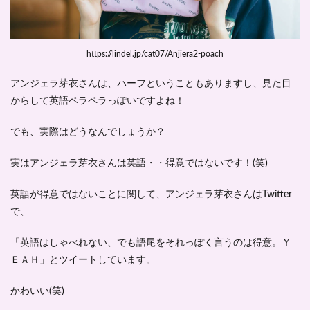
5
アン
ジェ
ラ芽
https://lindel.jp/cat07/Anjiera2-poach
衣の
可愛
いら
アンジェラ芽衣さんは、ハーフということもありますし、
見た目
しさ
からして英語ペラペラっぽい
ですよね！
に注
目！
-ま
でも、実際はどうなんでしょうか？
と
め-
実はアンジェラ芽衣さんは
英語・・得意ではないです！
(笑)
英語が得意ではないことに関して、アンジェラ芽衣さんはTwitter
で、
「英語はしゃべれない、でも語尾をそれっぽく言うのは得意。Ｙ
ＥＡＨ」
とツイートしています。
かわいい(笑)