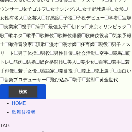
御所
大食い
大食い女子
女優
女子アスリート
女子アナ
ウンサー
女子ゴルフ
女子シングル
女子野球選手
女形
女性有名人
女芸人
好感度
子役
子役デビュー
学者
宝塚
実業家
投手
捕手
最強女子
朝ドラ
東京オリンピック
歌
歌ネタ
歌手
歌舞伎
歌舞伎俳優
歌舞伎役者
気象予報
士
海洋冒険家
演歌
漫才
漫才師
狂言師
現役
男子アス
リート
男子体操
男役
男性俳優
社会活動
空手
競馬
筋
トレ
筋肉
結婚
総合格闘技
美人
美少女
自宅
若手
若
手俳優
若手女優
落語家
開幕投手
陸上
陸上選手
面白い
音楽プロデューサー
飛び込み
騎手
髪型
黄金世代
検索
HOME
歌舞伎役者
TAG