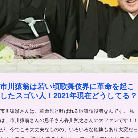
市川猿翁は若い頃歌舞伎界に革命を起こ
したスゴい人！2021年現在どうしてる？
市川猿翁さんは、革命児と呼ばれる歌舞伎役者なんです。 私
は、市川猿翁さんの息子さん香川照之さんの大ファンです！！
が、今でこそ大丈夫なものの、いろいろな確執もあり大変だっ