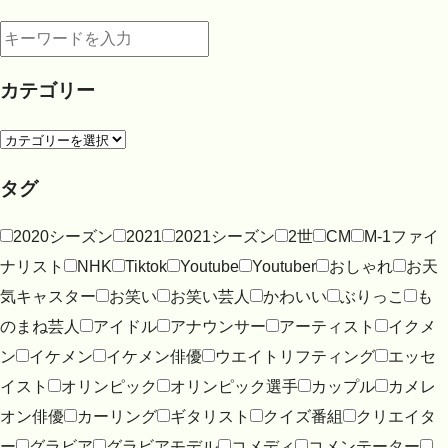
カテゴリー
タグ
2020シーズン
2021
2021シーズン
2世
CM
M-1ファイ
ナリスト
NHK
Tiktok
Youtube
Youtuber
おしゃれ
お天
気キャスター
お笑い
お笑い芸人
かわいい
ぶりっこ
も
のまね芸人
アイドル
アナウンサー
アーティスト
イクメ
ン
イケメン
イケメン俳優
ウエイトリフティング
エッセ
イスト
オリンピック
オリンピック選手
カップル
カメレ
オン俳優
カーリング
ギタリスト
クイズ番組
クリエイタ
ー
グラビア
グラビアモデル
コメディ
コメンテーター