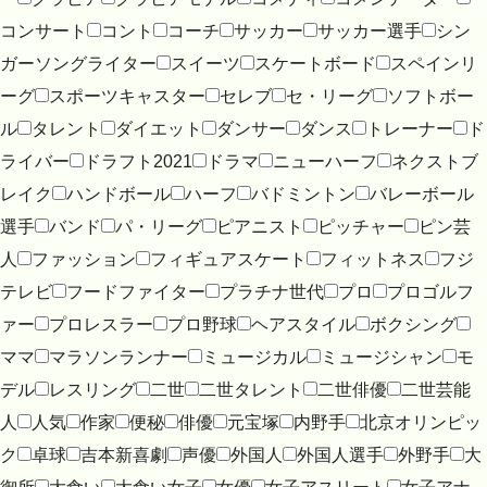
コンサート
コント
コーチ
サッカー
サッカー選手
シン
ガーソングライター
スイーツ
スケートボード
スペインリ
ーグ
スポーツキャスター
セレブ
セ・リーグ
ソフトボー
ル
タレント
ダイエット
ダンサー
ダンス
トレーナー
ド
ライバー
ドラフト2021
ドラマ
ニューハーフ
ネクストブ
レイク
ハンドボール
ハーフ
バドミントン
バレーボール
選手
バンド
パ・リーグ
ピアニスト
ピッチャー
ピン芸
人
ファッション
フィギュアスケート
フィットネス
フジ
テレビ
フードファイター
プラチナ世代
プロ
プロゴルフ
ァー
プロレスラー
プロ野球
ヘアスタイル
ボクシング
ママ
マラソンランナー
ミュージカル
ミュージシャン
モ
デル
レスリング
二世
二世タレント
二世俳優
二世芸能
人
人気
作家
便秘
俳優
元宝塚
内野手
北京オリンピッ
ク
卓球
吉本新喜劇
声優
外国人
外国人選手
外野手
大