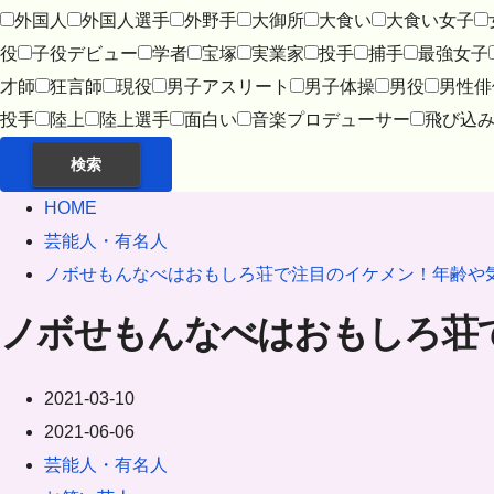
外国人
外国人選手
外野手
大御所
大食い
大食い女子
役
子役デビュー
学者
宝塚
実業家
投手
捕手
最強女子
才師
狂言師
現役
男子アスリート
男子体操
男役
男性俳
投手
陸上
陸上選手
面白い
音楽プロデューサー
飛び込
検索
HOME
芸能人・有名人
ノボせもんなべはおもしろ荘で注目のイケメン！年齢や
ノボせもんなべはおもしろ荘
2021-03-10
2021-06-06
芸能人・有名人