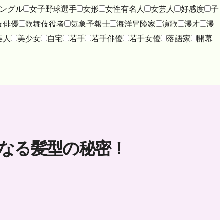
ングル
女子野球選手
女形
女性有名人
女芸人
好感度
子
伎俳優
歌舞伎役者
気象予報士
海洋冒険家
演歌
漫才
漫
美人
美少女
自宅
若手
若手俳優
若手女優
落語家
開幕
なる髪型の秘密！