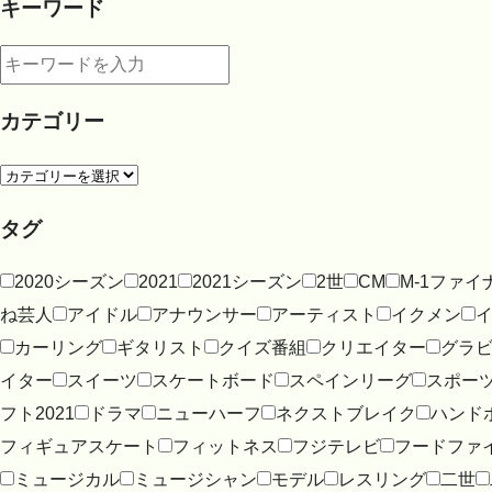
キーワード
カテゴリー
タグ
2020シーズン
2021
2021シーズン
2世
CM
M-1ファイ
ね芸人
アイドル
アナウンサー
アーティスト
イクメン
カーリング
ギタリスト
クイズ番組
クリエイター
グラ
イター
スイーツ
スケートボード
スペインリーグ
スポー
フト2021
ドラマ
ニューハーフ
ネクストブレイク
ハンド
フィギュアスケート
フィットネス
フジテレビ
フードファ
ミュージカル
ミュージシャン
モデル
レスリング
二世