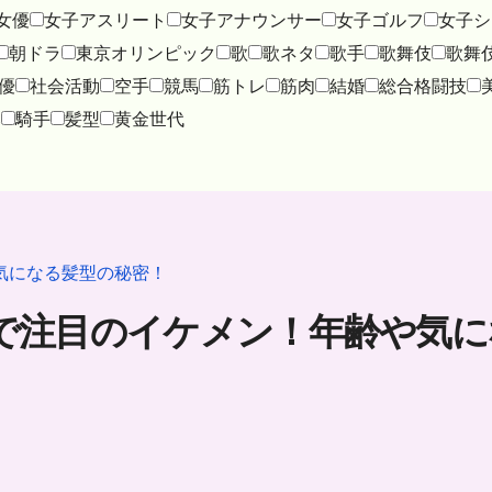
女優
女子アスリート
女子アナウンサー
女子ゴルフ
女子シ
朝ドラ
東京オリンピック
歌
歌ネタ
歌手
歌舞伎
歌舞
優
社会活動
空手
競馬
筋トレ
筋肉
結婚
総合格闘技
み
騎手
髪型
黄金世代
気になる髪型の秘密！
で注目のイケメン！年齢や気に