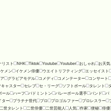
ナリスト
NHK
Tiktok
Youtube
Youtuber
おしゃれ
お天気
イケメン
イケメン俳優
ウエイトリフティング
エッセイスト
ビア
グラビアモデル
コメディ
コメンテーター
コンサート
ツキャスター
セレブ
セ・リーグ
ソフトボール
タレント
ボール
ハーフ
バドミントン
バレーボール選手
バンド
パ
イター
プラチナ世代
プロ
プロゴルファー
プロレスラー
二世タレント
二世俳優
二世芸能人
人気
作家
便秘
俳優