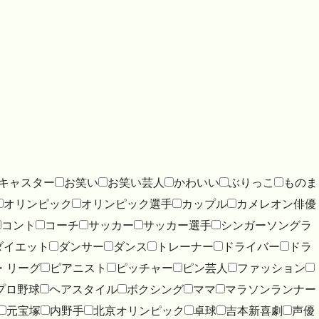
キャスター
お笑い
お笑い芸人
かわいい
ぶりっこ
ものま
オリンピック
オリンピック選手
カップル
カメレオン俳優
コント
コーチ
サッカー
サッカー選手
シンガーソングラ
ダイエット
ダンサー
ダンス
トレーナー
ドライバー
ドラ
・リーグ
ピアニスト
ピッチャー
ピン芸人
ファッション
プロ野球
ヘアスタイル
ボクシング
ママ
マラソンランナー
元宝塚
内野手
北京オリンピック
卓球
吉本新喜劇
声優