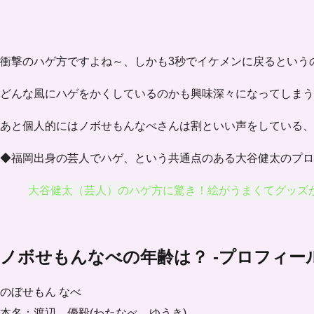
衝撃のハゲ方ですよね～、しかも3秒でイケメンに戻るという
どんな風にハゲをかくしているのかも興味深々になってしまう
あと個人的にはノボせもんなべさんは割といい声をしている、
◆福岡出身の芸人でハゲ、という共通点のある大谷健太のプロ
大谷健太（芸人）のハゲ方に驚き！絵がうまくてグッズ
ノボせもんなべの年齢は？ -プロフィール
のぼせもん なべ
本名：渡辺 優毅(わたなべ ゆうき)