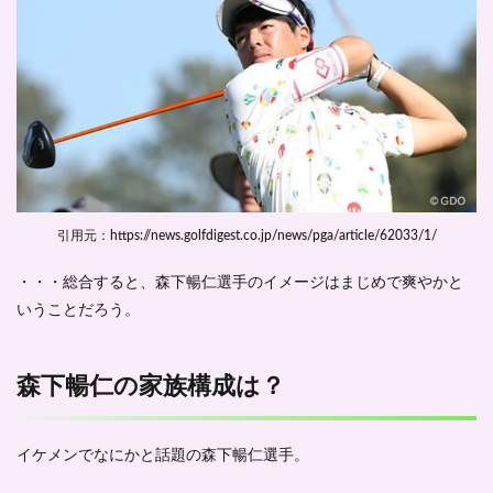
引用元：https://news.golfdigest.co.jp/news/pga/article/62033/1/
・・・総合すると、森下暢仁選手のイメージは
まじめで爽やか
と
いうことだろう。
森下暢仁の家族構成は？
イケメンでなにかと話題の森下暢仁選手。