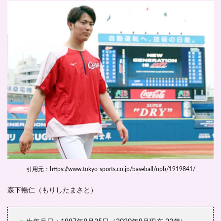
ルー
キ
ー！
-プ
ロフ
ィー
ル-
2
森下
暢仁
が愛
用す
るネ
ック
レス
はど
この
も
の？
引用元：https://www.tokyo-sports.co.jp/baseball/npb/1919841/
3
森下暢仁（もりしたまさと）
森下
暢仁
と似
てる