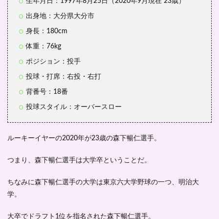
生年月日：1997年8月25日（2020年9月現在 23歳）
とい
出身地：大分県大分市
われ
る芸
身長：180cm
能人
3
体重：76kg
選！
ポジション：投手
4
投球・打席：右投・右打
森下
暢仁
背番号：18番
の家
族構
投球スタイル：オーバースロー
成
は？
5
ルーキーイヤーの2020年が23歳の森下暢仁選手。
森下
暢仁
つまり、森下暢仁選手は大学卒ということだ。
は開
幕か
ら好
ちなみに森下暢仁選手の大学は東京六大学野球の一つ、明治大
調で
学。
新人
王を
大卒でドラフト1位
を指名された森下暢仁選手。
狙