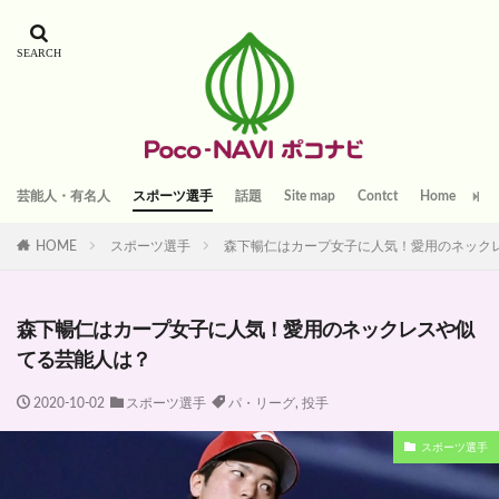
芸能人・有名人
スポーツ選手
話題
Site map
Contct
Home
HOME
スポーツ選手
森下暢仁はカープ女子に人気！愛用のネック
森下暢仁はカープ女子に人気！愛用のネックレスや似
てる芸能人は？
2020-10-02
スポーツ選手
パ・リーグ
,
投手
スポーツ選手