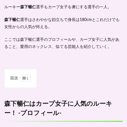
ルーキー
森下暢仁
選手もカープ女子を虜にする選手の一人。
森下暢仁
選手はさわやかな顔立ちで身長は180cmとこれだけでも
女性からの人気が伺える。
ここでは森下暢仁選手のプロフィールや、カープ女子に人気があ
ること、愛用のネックレス、似てる芸能人を紹介していく。
目次
1
森下
暢仁
はカ
森下暢仁はカープ女子に人気のルーキ
ープ
ー！ -プロフィール-
女子
に人
気の