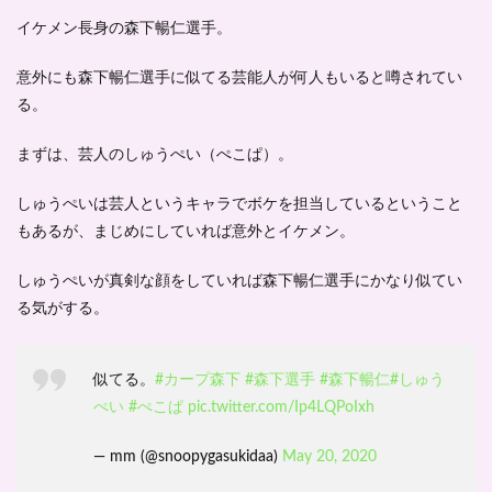
イケメン長身の森下暢仁選手。
意外にも森下暢仁選手に似てる芸能人が何人もいると噂されてい
る。
まずは、
芸人のしゅうぺい（ぺこぱ）
。
しゅうぺいは芸人というキャラでボケを担当しているということ
もあるが、まじめにしていれば意外とイケメン。
しゅうぺいが真剣な顔をしていれば森下暢仁選手にかなり似てい
る気がする。
似てる。
#カープ森下
#森下選手
#森下暢仁
#しゅう
ぺい
#ぺこぱ
pic.twitter.com/Ip4LQPoIxh
— mm (@snoopygasukidaa)
May 20, 2020