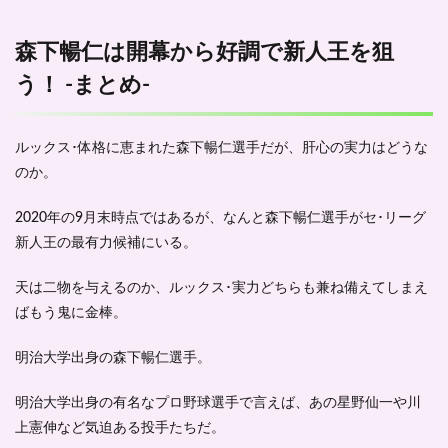
森下暢仁は開幕から好調で新人王を狙
う！ -まとめ-
ルックス･体格に恵まれた森下暢仁選手だが、肝心の実力はどうな
のか。
2020年の9月末時点ではあるが、なんと森下暢仁選手がセ･リーグ
新人王の最有力候補
にいる。
天は二物を与えるのか、ルックス･実力どちらも兼ね備えてしまえ
ばもう鬼に金棒。
明治大学出身の森下暢仁選手。
明治大学出身の有名なプロ野球選手で言えば、あの星野仙一や川
上憲伸など気迫ある投手たちだ。