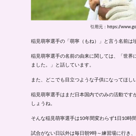
引用元：https://www.golf
稲見萌寧選手の「萌寧（もね）」と言う名前は
稲見萌寧選手の名前の由来に関しては、「世界
ました。」と話しています。
また、どこでも目立つような子供になってほし
稲見萌寧選手はまだ日本国内でのみの活動です
しょうね。
そんな稲見萌寧選手は10年間変わらず1日10
試合がない日以外は毎日朝9時～練習場に行き