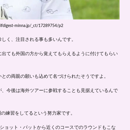
digest-minna.jp/_ct/17289754/p2
珍しく、注目される事も多いんです。
に出ても外国の方から覚えてもらえるように付けてもらい
いとの両親の願いも込めて名づけられたそうですよ。
が、今後は海外ツアーに参戦することも見据えているんで
時間の練習をしてるという努力家です。
、ショット・パットから近くのコースでのラウンドもこな