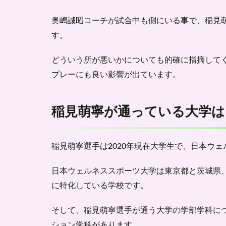
が通
って
奥嶋誠昭コーチが試合中も側にいる事で、稲見
いる
大学
す。
は？
どういう所が悪いかについても的確に指摘して
3
稲見
プレーにも良い影響
が出ています。
萌寧
の名
前の
稲見萌寧が通っている大学は
由来
は？
4
稲見萌寧選手は2020年現在大学生で、
日本ウェ
稲見
萌寧
日本ウェルネススポーツ大学は東京都と茨城県
の身
に特化している学校です。
長や
体重
は？
そして、稲見萌寧選手が通う大学の学部学科に
-プ
ション学科があります。