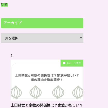
話題
アーカイブ
ア
ー
カ
イ
スポーツ選手
ブ
上田綺世と宗教の関係性は？家族が怪しい？