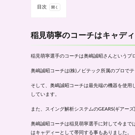
目次
1
稲見
萌寧
稲見萌寧のコーチはキャデ
のコ
ーチ
はキ
ャデ
稲見萌寧選手のコーチは奥嶋誠昭さんというプ
ィー
とし
奥嶋誠昭コーチは(株)ノビテック所属のプロで
ても
帯同
そして、奥嶋誠昭コーチは最先端の機器を使用
する
こと
しています。
があ
る！
また、スイング解析システムのGEARS(ギアーズ
2
稲見
奥嶋誠昭コーチは稲見萌寧選手に対して今までは
萌寧
は
キャディーとして帯同
する事もありました。