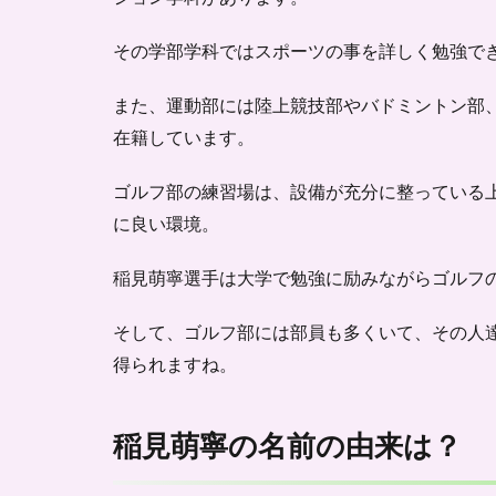
ロフ
ィー
その学部学科では
ル-
スポーツの事を詳しく
勉強で
5
また、運動部には陸上競技部やバドミントン部
稲見
在籍しています。
萌寧
が大
学に
ゴルフ部の練習場は、設備が充分に整っている
通い
に良い環境。
なが
ら活
稲見萌寧選手は大学で勉強に励みながらゴルフ
躍す
る姿
に期
そして、ゴルフ部には部員も多くいて、その人
待！
得られますね。
-ま
と
め-
稲見萌寧の名前の由来は？