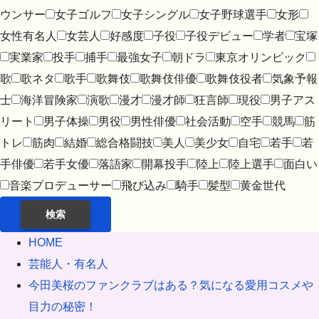
ウンサー
女子ゴルフ
女子シングル
女子野球選手
女形
女性有名人
女芸人
好感度
子役
子役デビュー
学者
宝塚
実業家
投手
捕手
最強女子
朝ドラ
東京オリンピック
歌
歌ネタ
歌手
歌舞伎
歌舞伎俳優
歌舞伎役者
気象予報
士
海洋冒険家
演歌
漫才
漫才師
狂言師
現役
男子アス
リート
男子体操
男役
男性俳優
社会活動
空手
競馬
筋
トレ
筋肉
結婚
総合格闘技
美人
美少女
自宅
若手
若
手俳優
若手女優
落語家
開幕投手
陸上
陸上選手
面白い
音楽プロデューサー
飛び込み
騎手
髪型
黄金世代
検索
HOME
芸能人・有名人
今田美桜のファンクラブはある？気になる愛用コスメや
目力の秘密！