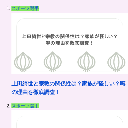
ー
スポーツ選手
カ
イ
ブ
上田綺世と宗教の関係性は？家族が怪しい？噂
の理由を徹底調査！
スポーツ選手