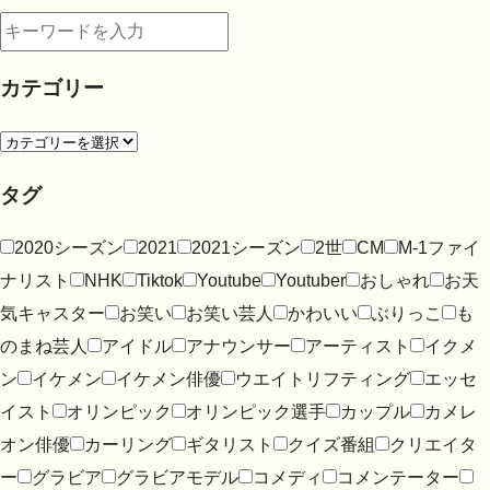
カテゴリー
タグ
2020シーズン
2021
2021シーズン
2世
CM
M-1ファイ
ナリスト
NHK
Tiktok
Youtube
Youtuber
おしゃれ
お天
気キャスター
お笑い
お笑い芸人
かわいい
ぶりっこ
も
のまね芸人
アイドル
アナウンサー
アーティスト
イクメ
ン
イケメン
イケメン俳優
ウエイトリフティング
エッセ
イスト
オリンピック
オリンピック選手
カップル
カメレ
オン俳優
カーリング
ギタリスト
クイズ番組
クリエイタ
ー
グラビア
グラビアモデル
コメディ
コメンテーター