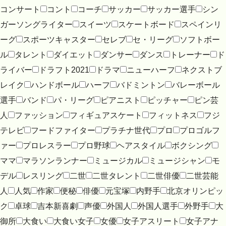
コンサート
コント
コーチ
サッカー
サッカー選手
シン
ガーソングライター
スイーツ
スケートボード
スペインリ
ーグ
スポーツキャスター
セレブ
セ・リーグ
ソフトボー
ル
タレント
ダイエット
ダンサー
ダンス
トレーナー
ド
ライバー
ドラフト2021
ドラマ
ニューハーフ
ネクストブ
レイク
ハンドボール
ハーフ
バドミントン
バレーボール
選手
バンド
パ・リーグ
ピアニスト
ピッチャー
ピン芸
人
ファッション
フィギュアスケート
フィットネス
フジ
テレビ
フードファイター
プラチナ世代
プロ
プロゴルフ
ァー
プロレスラー
プロ野球
ヘアスタイル
ボクシング
ママ
マラソンランナー
ミュージカル
ミュージシャン
モ
デル
レスリング
二世
二世タレント
二世俳優
二世芸能
人
人気
作家
便秘
俳優
元宝塚
内野手
北京オリンピッ
ク
卓球
吉本新喜劇
声優
外国人
外国人選手
外野手
大
御所
大食い
大食い女子
女優
女子アスリート
女子アナ