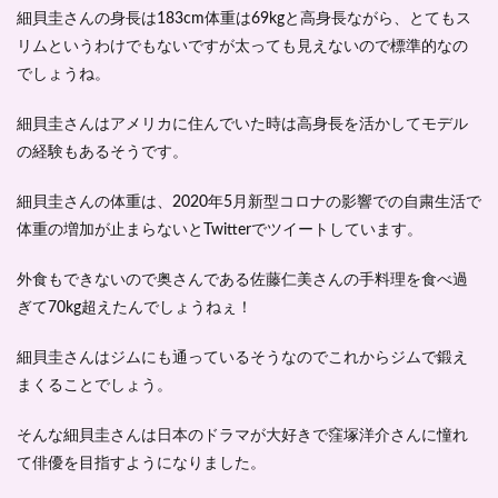
細貝圭さんの
身長は183cm体重は69kg
と高身長ながら、とてもス
リムというわけでもないですが太っても見えないので標準的なの
でしょうね。
細貝圭さんはアメリカに住んでいた時は高身長を活かして
モデル
の経験もある
そうです。
細貝圭さんの体重は、2020年5月新型コロナの影響での自粛生活で
体重の増加が止まらないとTwitterでツイートしています。
外食もできないので奥さんである佐藤仁美さんの手料理を食べ過
ぎて70kg超えたんでしょうねぇ！
細貝圭さんはジムにも通っているそうなのでこれからジムで鍛え
まくることでしょう。
そんな細貝圭さんは日本のドラマが大好きで窪塚洋介さんに憧れ
て俳優を目指すようになりました。