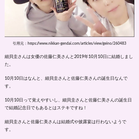
カイ
ジャ
ーや
テニ
ミュ
に出
演し
てい
引用元：https://www.nikkan-gendai.com/articles/view/geino/260483
た！
3
細貝圭さんは女優の佐藤仁美さんと
2019年10月10日に結婚
しまし
細貝
た。
圭は
英語
10月10日はなんと、細貝圭さんと佐藤仁美さんの誕生日なんで
がペ
ラペ
す。
ラ！
4
10月10日って覚えやすいし、細貝圭さんと佐藤仁美さんの誕生日
細貝
で結婚記念日でもあるとはステキですね！
圭の
身長
細貝圭さんと佐藤仁美さんは結婚式や披露宴は行わないようで
や体
重
す。
は？