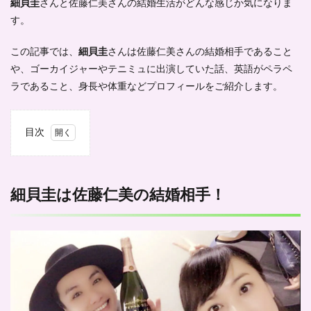
細貝圭
さんと佐藤仁美さんの結婚生活がどんな感じか気になりま
す。
この記事では、
細貝圭
さんは佐藤仁美さんの結婚相手であること
や、ゴーカイジャーやテニミュに出演していた話、英語がペラペ
ラであること、身長や体重などプロフィールをご紹介します。
目次
1
細貝
圭は
佐藤
細貝圭は佐藤仁美の結婚相手！
仁美
の結
婚相
手！
2
細貝
圭は
ゴー