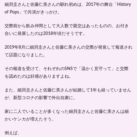
-プ
細貝圭さんと佐藤仁美さんの馴れ初めは、2017年の舞台「History
ロフ
ィー
of Pops」で共演がきっかけ。
ル-
交際前から飲み仲間として大人数で親交はあったものの、お付き
5
細貝
合いに発展したのは2018年頃だそうです。
圭は
映
2019年8月に細貝圭さんと佐藤仁美さんの交際が発覚して報道され
画・
舞
て話題になりました。
台・
声優
その報道を受けて、それぞれのSNSで「温かく見守って」と交際
と活
を認めたのは好感がありますよね。
躍
中！
-ま
また、細貝圭さんと佐藤仁美さんが結婚して1年も経っていません
と
が、新型コロナの影響で外出自粛に。
め-
家に二人でいることが多くなった細貝圭さんと佐藤仁美さんは細
かいケンカが増えたそう。
例えば、