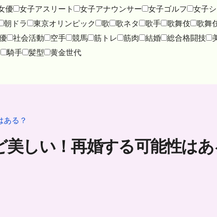
女優
女子アスリート
女子アナウンサー
女子ゴルフ
女子シ
朝ドラ
東京オリンピック
歌
歌ネタ
歌手
歌舞伎
歌舞
優
社会活動
空手
競馬
筋トレ
筋肉
結婚
総合格闘技
み
騎手
髪型
黄金世代
はある？
ど美しい！再婚する可能性はあ