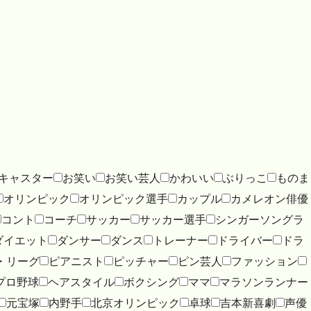
キャスター
お笑い
お笑い芸人
かわいい
ぶりっこ
ものま
オリンピック
オリンピック選手
カップル
カメレオン俳優
コント
コーチ
サッカー
サッカー選手
シンガーソングラ
ダイエット
ダンサー
ダンス
トレーナー
ドライバー
ドラ
・リーグ
ピアニスト
ピッチャー
ピン芸人
ファッション
プロ野球
ヘアスタイル
ボクシング
ママ
マラソンランナー
元宝塚
内野手
北京オリンピック
卓球
吉本新喜劇
声優