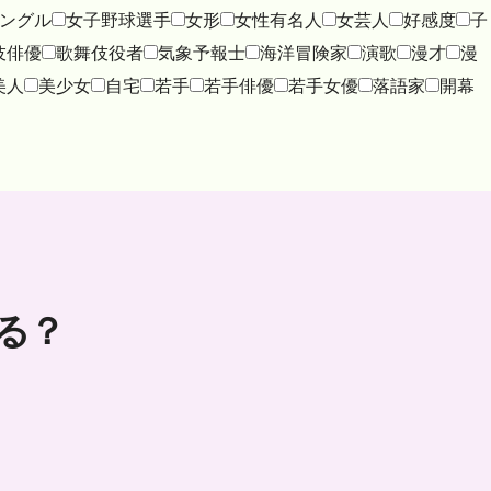
ングル
女子野球選手
女形
女性有名人
女芸人
好感度
子
伎俳優
歌舞伎役者
気象予報士
海洋冒険家
演歌
漫才
漫
美人
美少女
自宅
若手
若手俳優
若手女優
落語家
開幕
る？