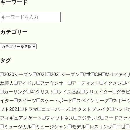
キーワード
カテゴリー
タグ
2020シーズン
2021
2021シーズン
2世
CM
M-1ファイ
ね芸人
アイドル
アナウンサー
アーティスト
イクメン
カーリング
ギタリスト
クイズ番組
クリエイター
グラ
イター
スイーツ
スケートボード
スペインリーグ
スポー
フト2021
ドラマ
ニューハーフ
ネクストブレイク
ハンド
フィギュアスケート
フィットネス
フジテレビ
フードファ
ミュージカル
ミュージシャン
モデル
レスリング
二世