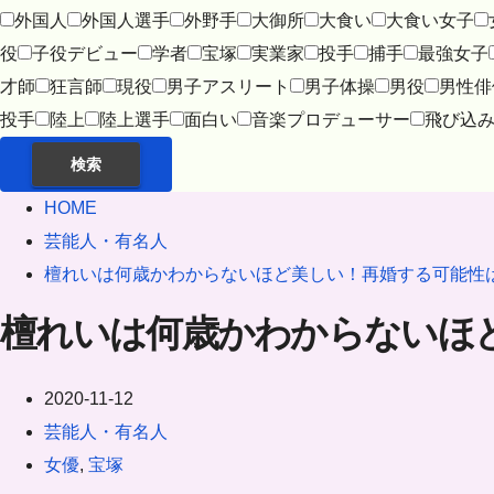
外国人
外国人選手
外野手
大御所
大食い
大食い女子
役
子役デビュー
学者
宝塚
実業家
投手
捕手
最強女子
才師
狂言師
現役
男子アスリート
男子体操
男役
男性俳
投手
陸上
陸上選手
面白い
音楽プロデューサー
飛び込
検索
HOME
芸能人・有名人
檀れいは何歳かわからないほど美しい！再婚する可能性
檀れいは何歳かわからないほ
2020-11-12
芸能人・有名人
女優
,
宝塚