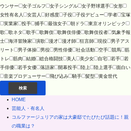
ウンサー
女子ゴルフ
女子シングル
女子野球選手
女形
女性有名人
女芸人
好感度
子役
子役デビュー
学者
宝塚
実業家
投手
捕手
最強女子
朝ドラ
東京オリンピック
歌
歌ネタ
歌手
歌舞伎
歌舞伎俳優
歌舞伎役者
気象予報
士
海洋冒険家
演歌
漫才
漫才師
狂言師
現役
男子アス
リート
男子体操
男役
男性俳優
社会活動
空手
競馬
筋
トレ
筋肉
結婚
総合格闘技
美人
美少女
自宅
若手
若
手俳優
若手女優
落語家
開幕投手
陸上
陸上選手
面白い
音楽プロデューサー
飛び込み
騎手
髪型
黄金世代
検索
HOME
芸能人・有名人
コルファージュリアの家は大豪邸でたびたび話題に！親
の職業は？