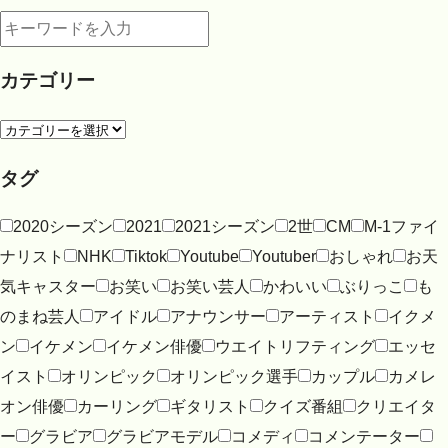
カテゴリー
タグ
2020シーズン
2021
2021シーズン
2世
CM
M-1ファイ
ナリスト
NHK
Tiktok
Youtube
Youtuber
おしゃれ
お天
気キャスター
お笑い
お笑い芸人
かわいい
ぶりっこ
も
のまね芸人
アイドル
アナウンサー
アーティスト
イクメ
ン
イケメン
イケメン俳優
ウエイトリフティング
エッセ
イスト
オリンピック
オリンピック選手
カップル
カメレ
オン俳優
カーリング
ギタリスト
クイズ番組
クリエイタ
ー
グラビア
グラビアモデル
コメディ
コメンテーター