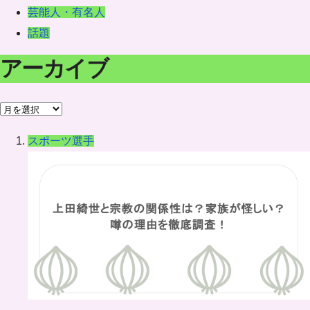
芸能人・有名人
話題
アーカイブ
ア
ー
スポーツ選手
カ
イ
ブ