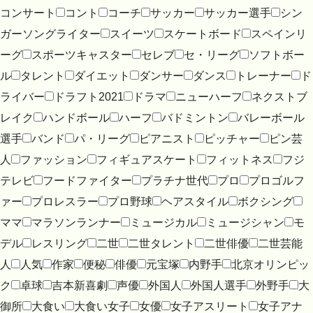
コンサート
コント
コーチ
サッカー
サッカー選手
シン
ガーソングライター
スイーツ
スケートボード
スペインリ
ーグ
スポーツキャスター
セレブ
セ・リーグ
ソフトボー
ル
タレント
ダイエット
ダンサー
ダンス
トレーナー
ド
ライバー
ドラフト2021
ドラマ
ニューハーフ
ネクストブ
レイク
ハンドボール
ハーフ
バドミントン
バレーボール
選手
バンド
パ・リーグ
ピアニスト
ピッチャー
ピン芸
人
ファッション
フィギュアスケート
フィットネス
フジ
テレビ
フードファイター
プラチナ世代
プロ
プロゴルフ
ァー
プロレスラー
プロ野球
ヘアスタイル
ボクシング
ママ
マラソンランナー
ミュージカル
ミュージシャン
モ
デル
レスリング
二世
二世タレント
二世俳優
二世芸能
人
人気
作家
便秘
俳優
元宝塚
内野手
北京オリンピッ
ク
卓球
吉本新喜劇
声優
外国人
外国人選手
外野手
大
御所
大食い
大食い女子
女優
女子アスリート
女子アナ