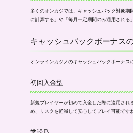
ナス
の種
多くのオンカジでは、キャッシュバック対象期
類
に計算する」や「毎月一定期間のみ適用される
1.3.1
初回入
金型
キャッシュバックボーナス
1.3.2
常設型
オンラインカジノのキャッシュバックボーナス
1.3.3
プロモ
ーショ
初回入金型
ン型
1.4
新規プレイヤーが初めて入金した際に適用され
キャ
ッシ
め、リスクを軽減して安心してプレイ可能です
ュバ
ック
ボー
常設型