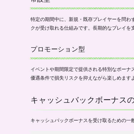
ナス
の受
け取
特定の期間中に、新規・既存プレイヤーを問わ
り方
クが受け取れる仕組みです。長期的なプレイを
1.5
キャ
ッシ
プロモーション型
ュバ
ック
ボー
ナス
イベントや期間限定で提供される特別なボーナ
の注
優遇条件で損失リスクを抑えながら楽しめます
意点
1.5.1
勝利し
キャッシュバックボーナス
たらも
らえな
い
キャッシュバックボーナスを受け取るための一
1.5.2