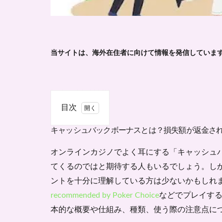
当サイトは、海外在住者に向けて情報を発信していま
目次
1
キャッシュバックボーナスとは？損失額が返金さ
キャ
ッシ
オンラインカジノでよく耳にする「キャッシュ
ュバ
ック
てくるのではと期待する人もいるでしょう。し
ボー
ントを十分に理解している方は少ないかもしれ
ナス
recommended by Poker Choice
などでプレイす
と
は？
本的な概要や仕組み、種類、使う際の注意点に
損失