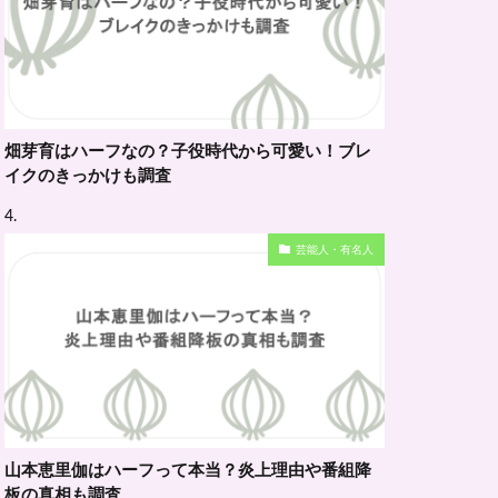
畑芽育はハーフなの？子役時代から可愛い！ブレ
イクのきっかけも調査
芸能人・有名人
山本恵里伽はハーフって本当？炎上理由や番組降
板の真相も調査