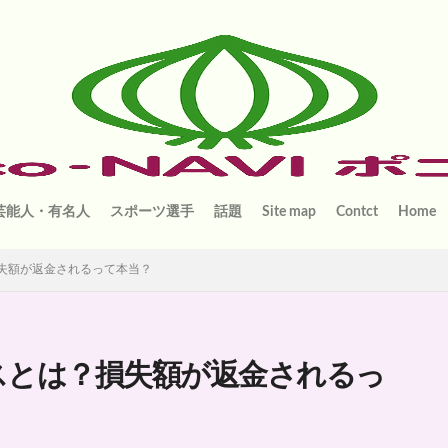
芸能人・有名人
スポーツ選手
話題
Site map
Contct
Home
失額が返金されるって本当？
スとは？損失額が返金されるっ