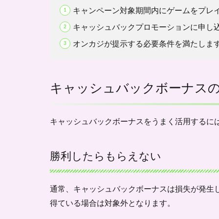
ボーナ
キャンペーン対象期間内にゲームをプレ
ス取得
条件を
キャッシュバックプロモーションに申し
事前に
確認
オンカジが提示する必要条件を満たしま
1.5.3
利用制
限や条
キャッシュバックボーナス
件の詳
細確認
1.5.4
キャッシュバックボーナスをうまく活用するに
規約の
熟読が
必須
勝利したらもらえない
1.6
まと
め
通常、キャッシュバックボーナスは損失が発生
得ている場合は対象外となります。