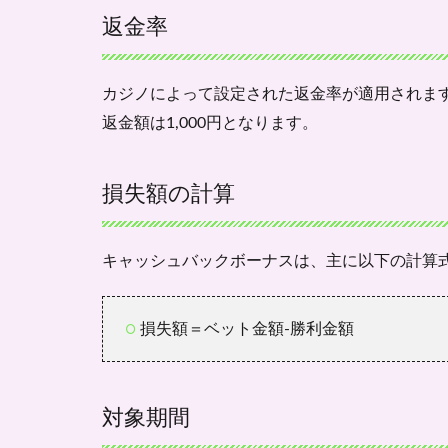
ボー
返金率
ナス
の仕
組み
カジノによって設定された返金率が適用されます
1.2.1
返金額は1,000円となります。
返金率
1.2.2
損失額の計算
損失額
の計算
1.2.3
キャッシュバックボーナスは、主に以下の計算
対象期
間
1.3
損失額＝ベット金額‐勝利金額
キャ
ッシ
ュバ
対象期間
ック
ボー