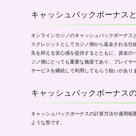
額が
返金
キャッシュバックボーナス
され
るっ
て本
当？
オンラインカジノのキャッシュバックボーナス
スクレジットとしてカジノ側から返金される仕
1.1
キャ
失を抑える安心感を提供するとともに、資金の
ッシ
ジノ側にとっても重要な施策であり、プレイヤ
ュバ
サービスを継続して利用してもらう狙いがあり
ック
ボー
ナス
と
キャッシュバックボーナス
は？
1.2
キャッシュバックボーナスの計算方法や適用範
キャ
ッシ
ような形です。
ュバ
ック