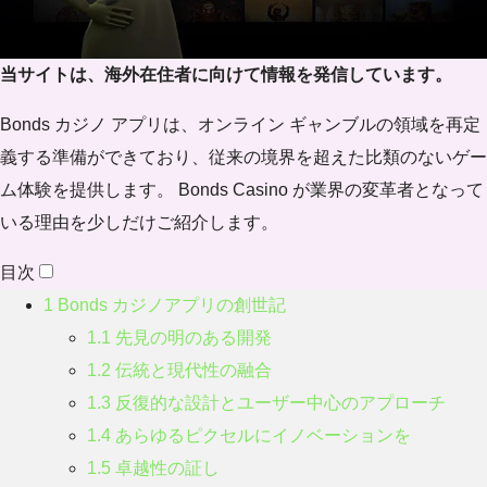
当サイトは、海外在住者に向けて情報を発信しています。
Bonds カジノ アプリは、オンライン ギャンブルの領域を再定
義する準備ができており、従来の境界を超えた比類のないゲー
ム体験を提供します。 Bonds Casino が業界の変革者となって
いる理由を少しだけご紹介します。
目次
1
Bonds カジノアプリの創世記
1.1
先見の明のある開発
1.2
伝統と現代性の融合
1.3
反復的な設計とユーザー中心のアプローチ
1.4
あらゆるピクセルにイノベーションを
1.5
卓越性の証し