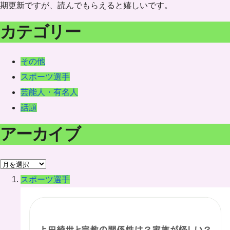
期更新ですが、読んでもらえると嬉しいです。
カテゴリー
その他
スポーツ選手
芸能人・有名人
話題
アーカイブ
ア
ー
スポーツ選手
カ
イ
ブ