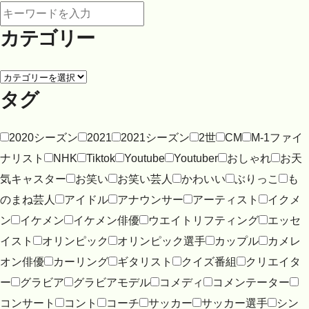
カテゴリー
タグ
2020シーズン
2021
2021シーズン
2世
CM
M-1ファイ
ナリスト
NHK
Tiktok
Youtube
Youtuber
おしゃれ
お天
気キャスター
お笑い
お笑い芸人
かわいい
ぶりっこ
も
のまね芸人
アイドル
アナウンサー
アーティスト
イクメ
ン
イケメン
イケメン俳優
ウエイトリフティング
エッセ
イスト
オリンピック
オリンピック選手
カップル
カメレ
オン俳優
カーリング
ギタリスト
クイズ番組
クリエイタ
ー
グラビア
グラビアモデル
コメディ
コメンテーター
コンサート
コント
コーチ
サッカー
サッカー選手
シン