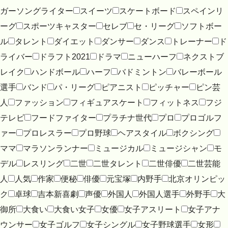
ガーソングライター
スイーツ
スケートボード
スペインリ
ーグ
スポーツキャスター
セレブ
セ・リーグ
ソフトボー
ル
タレント
ダイエット
ダンサー
ダンス
トレーナー
ド
ライバー
ドラフト2021
ドラマ
ニューハーフ
ネクストブ
レイク
ハンドボール
ハーフ
バドミントン
バレーボール
選手
バンド
パ・リーグ
ピアニスト
ピッチャー
ピン芸
人
ファッション
フィギュアスケート
フィットネス
フジ
テレビ
フードファイター
プラチナ世代
プロ
プロゴルフ
ァー
プロレスラー
プロ野球
ヘアスタイル
ボクシング
ママ
マラソンランナー
ミュージカル
ミュージシャン
モ
デル
レスリング
二世
二世タレント
二世俳優
二世芸能
人
人気
作家
便秘
俳優
元宝塚
内野手
北京オリンピッ
ク
卓球
吉本新喜劇
声優
外国人
外国人選手
外野手
大
御所
大食い
大食い女子
女優
女子アスリート
女子アナ
ウンサー
女子ゴルフ
女子シングル
女子野球選手
女形