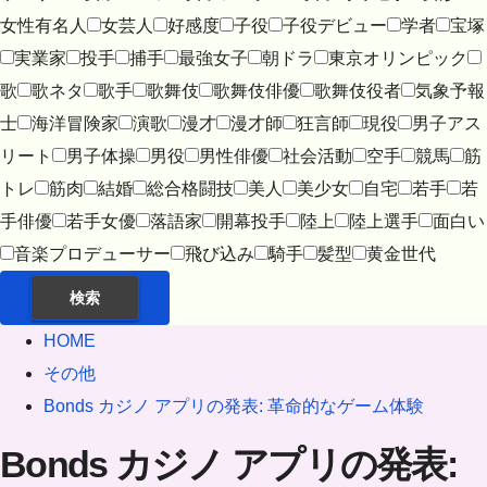
女性有名人
女芸人
好感度
子役
子役デビュー
学者
宝塚
実業家
投手
捕手
最強女子
朝ドラ
東京オリンピック
歌
歌ネタ
歌手
歌舞伎
歌舞伎俳優
歌舞伎役者
気象予報
士
海洋冒険家
演歌
漫才
漫才師
狂言師
現役
男子アス
リート
男子体操
男役
男性俳優
社会活動
空手
競馬
筋
トレ
筋肉
結婚
総合格闘技
美人
美少女
自宅
若手
若
手俳優
若手女優
落語家
開幕投手
陸上
陸上選手
面白い
音楽プロデューサー
飛び込み
騎手
髪型
黄金世代
検索
HOME
その他
Bonds カジノ アプリの発表: 革命的なゲーム体験
Bonds カジノ アプリの発表: