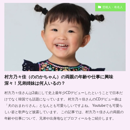
芸能人・有名人
村方乃々佳（ののかちゃん）の両親の年齢や仕事に興味
深々！兄弟姉妹は何人いるの？
村方乃々佳さんは2歳にして史上最年少CDデビューしたということで日本だ
けでなく韓国でも話題になっています。 村方乃々佳さんのCDデビュー曲は
「犬のおまわりさん」となんとも可愛らしいですよね。 Youtubeでも可愛ら
しい姿と歌声など披露しています。 この記事では、村方乃々佳さんの両親の
年齢や仕事について、兄弟や出身地などプロフィールをご紹介します。