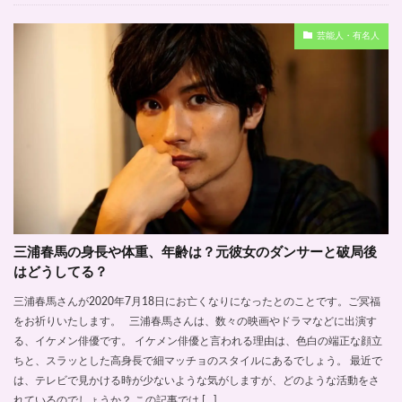
芸能人・有名人
三浦春馬の身長や体重、年齢は？元彼女のダンサーと破局後
はどうしてる？
三浦春馬さんが2020年7月18日にお亡くなりになったとのことです。ご冥福
をお祈りいたします。 三浦春馬さんは、数々の映画やドラマなどに出演す
る、イケメン俳優です。 イケメン俳優と言われる理由は、色白の端正な顔立
ちと、スラッとした高身長で細マッチョのスタイルにあるでしょう。 最近で
は、テレビで見かける時が少ないような気がしますが、どのような活動をさ
れているのでしょうか？ この記事では […]