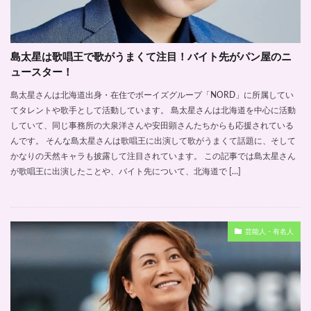
島太星は歌唱王で歌がうまくて注目！バイト先がパン屋のニ
ュースター！
島太星さんは北海道出身・在住でボーイズグループ「NORD」に所属してい
てタレントや歌手として活動しています。 島太星さんは北海道を中心に活動
していて、同じ事務所の大泉洋さんや安田顕さんたちからも応援されている
んです。 そんな島太星さんは歌唱王に出演して歌がうまくて話題に、そして
かなりの天然キャラも披露して注目されています。 この記事では島太星さん
が歌唱王に出演したことや、バイト先について、北海道で […]
芸能人・有名人