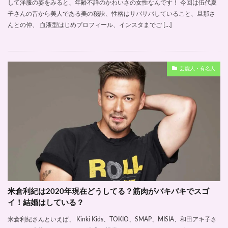
して洋服の姿をみると、年齢不詳のかわいさの女性なんです！ 今回は伍代夏
子さんの昔から美人である美の秘訣、性格はサバサバしていること、旦那さ
んとの仲、 血液型はじめプロフィール、インスタまでご […]
芸能人・有名人
米倉利紀は2020年現在どうしてる？筋肉がバキバキでスゴ
イ！結婚はしている？
米倉利紀さんといえば、 Kinki Kids、TOKIO、SMAP、MISIA、和田アキ子さ