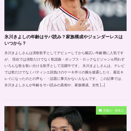
氷川きよしの年齢はサバ読み？家族構成やジェンダーレスは
いつから？
氷川きよしさんは演歌歌手としてデビューしてから幅広い年齢層に人気です
が、 現在では演歌だけでなく歌謡曲・ポップス・ロックなどジャンル問わず
いろんな歌を歌い分ける歌手として活躍中です。 氷川きよしさんは、テレビ
では歌だけでなくパティシエ顔負けのケーキ作りの腕を披露したり、最近キ
レイになったのとの声も・・話題に事欠かない人なんです。 この記事では、
氷川きよしさんが年齢をサバ読みの真相や、家族構成、女性 […]
芸能人・有名人