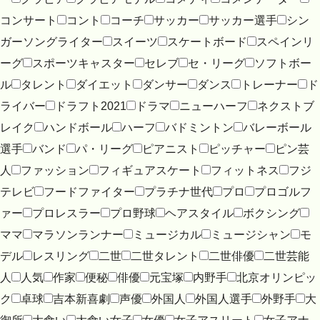
コンサート
コント
コーチ
サッカー
サッカー選手
シン
ガーソングライター
スイーツ
スケートボード
スペインリ
ーグ
スポーツキャスター
セレブ
セ・リーグ
ソフトボー
ル
タレント
ダイエット
ダンサー
ダンス
トレーナー
ド
ライバー
ドラフト2021
ドラマ
ニューハーフ
ネクストブ
レイク
ハンドボール
ハーフ
バドミントン
バレーボール
選手
バンド
パ・リーグ
ピアニスト
ピッチャー
ピン芸
人
ファッション
フィギュアスケート
フィットネス
フジ
テレビ
フードファイター
プラチナ世代
プロ
プロゴルフ
ァー
プロレスラー
プロ野球
ヘアスタイル
ボクシング
ママ
マラソンランナー
ミュージカル
ミュージシャン
モ
デル
レスリング
二世
二世タレント
二世俳優
二世芸能
人
人気
作家
便秘
俳優
元宝塚
内野手
北京オリンピッ
ク
卓球
吉本新喜劇
声優
外国人
外国人選手
外野手
大