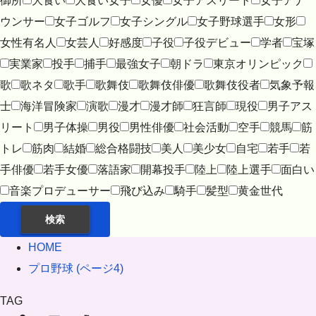
御所
大食い
大食い女子
女優
女子アスリート
女子アナ
ウンサー
女子ゴルフ
女子シングル
女子野球選手
女形
女性有名人
女芸人
好感度
子役
子役デビュー
学者
宝塚
実業家
投手
捕手
最強女子
朝ドラ
東京オリンピック
歌
歌ネタ
歌手
歌舞伎
歌舞伎俳優
歌舞伎役者
気象予報
士
海洋冒険家
演歌
漫才
漫才師
狂言師
現役
男子アス
リート
男子体操
男役
男性俳優
社会活動
空手
競馬
筋
トレ
筋肉
結婚
総合格闘技
美人
美少女
自宅
若手
若
手俳優
若手女優
落語家
開幕投手
陸上
陸上選手
面白い
音楽プロデューサー
飛び込み
騎手
髪型
黄金世代
検索
HOME
プロ野球 (ページ4)
TAG