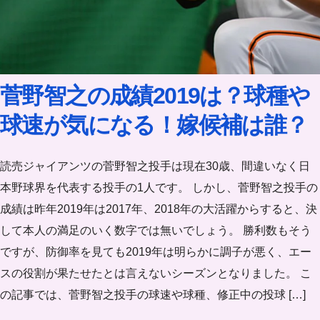
菅野智之の成績2019は？球種や
球速が気になる！嫁候補は誰？
読売ジャイアンツの菅野智之投手は現在30歳、間違いなく日
本野球界を代表する投手の1人です。 しかし、菅野智之投手の
成績は昨年2019年は2017年、2018年の大活躍からすると、決
して本人の満足のいく数字では無いでしょう。 勝利数もそう
ですが、防御率を見ても2019年は明らかに調子が悪く、エー
スの役割が果たせたとは言えないシーズンとなりました。 こ
の記事では、菅野智之投手の球速や球種、修正中の投球 […]