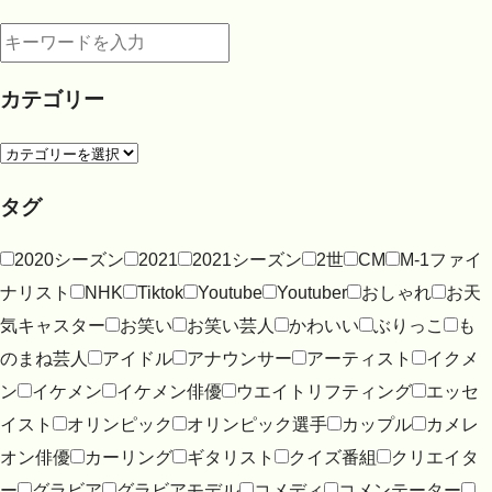
カテゴリー
タグ
2020シーズン
2021
2021シーズン
2世
CM
M-1ファイ
ナリスト
NHK
Tiktok
Youtube
Youtuber
おしゃれ
お天
気キャスター
お笑い
お笑い芸人
かわいい
ぶりっこ
も
のまね芸人
アイドル
アナウンサー
アーティスト
イクメ
ン
イケメン
イケメン俳優
ウエイトリフティング
エッセ
イスト
オリンピック
オリンピック選手
カップル
カメレ
オン俳優
カーリング
ギタリスト
クイズ番組
クリエイタ
ー
グラビア
グラビアモデル
コメディ
コメンテーター