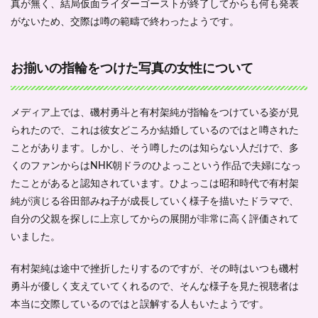
性に
真が無く、結局仮面ライダーゴーストが終了してからも何も発表
つい
がないため、交際は噂の範疇で終わったようです。
て
1.2
玉城
お揃いの指輪をつけた写真の女性について
ティ
ナと
は学
メディア上では、磯村勇斗と有村架純が指輪をつけている姿が見
生の
頃か
られたので、これは彼女どころか結婚しているのではと噂された
ら付
ことがあります。しかし、そう噂したのは知らない人だけで、多
き合
くのファンからはNHK朝ドラのひよっこという作品で夫婦になっ
って
いた
たことがあると認知されています。ひよっこは昭和時代で有村架
噂の
純が演じる谷田部みね子が成長していく様子を描いたドラマで、
真実
とは
自分の父親を探しに上京してからの展開が非常に高く評価されて
いました。
1.3
カッ
プル
有村架純は途中で挫折したりするのですが、その時はいつも磯村
疑惑
勇斗が優しく支えていてくれるので、そんな様子を見た視聴者は
の出
本当に交際しているのではと誤解する人もいたようです。
てい
た平