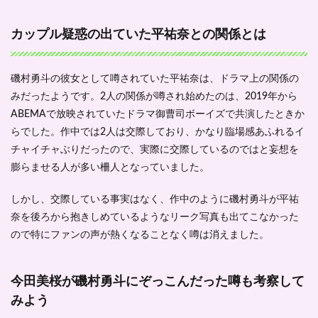
得意
な理
カップル疑惑の出ていた平祐奈との関係とは
由に
つい
て
磯村勇斗の彼女として噂されていた平祐奈は、ドラマ上の関係の
2.1
みだったようです。2人の関係が噂され始めたのは、2019年から
磯村
勇斗
ABEMAで放映されていたドラマ御曹司ボーイズで共演したときか
の海
らでした。作中では2人は交際しており、かなり臨場感あふれるイ
外経
チャイチャぶりだったので、実際に交際しているのではと妄想を
歴を
調べ
膨らませる人が多い柵人となっていました。
た結
果
しかし、交際している事実はなく、作中のように磯村勇斗が平祐
2.1.1
奈を後ろから抱きしめているようなリーク写真も出てこなかった
磯村勇
ので特にファンの声が熱くなることなく噂は消えました。
斗に海
外経験
はある
の？
今田美桜が磯村勇斗にぞっこんだった噂も考察して
3
みよう
まと