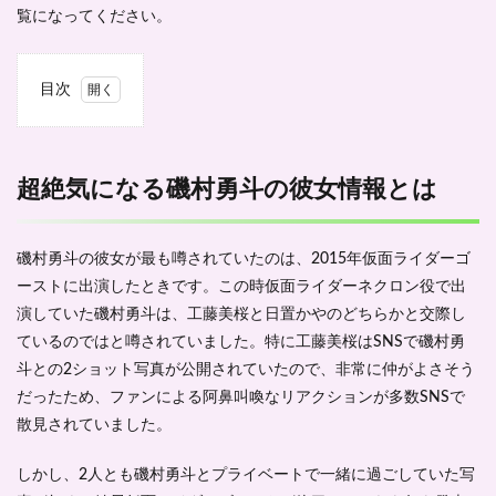
覧になってください。
目次
1
超絶
気に
なる
超絶気になる磯村勇斗の彼女情報とは
磯村
勇斗
の彼
磯村勇斗の彼女が最も噂されていたのは、2015年仮面ライダーゴ
女情
報と
ーストに出演したときです。この時仮面ライダーネクロン役で出
は
演していた磯村勇斗は、工藤美桜と日置かやのどちらかと交際し
1.1
ているのではと噂されていました。特に工藤美桜はSNSで磯村勇
お揃
斗との2ショット写真が公開されていたので、非常に仲がよさそう
いの
だったため、ファンによる阿鼻叫喚なリアクションが多数SNSで
指輪
をつ
散見されていました。
けた
写真
しかし、2人とも磯村勇斗とプライベートで一緒に過ごしていた写
の女