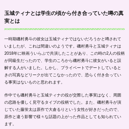
祐奈
との
玉城ティナとは学生の頃から付き合っていた噂の真
関係
実とは
とは
1.4
今田
一時期磯村勇斗の彼女は玉城ティナではないだろうかと噂されて
美桜
が磯
いましたが、これは間違いのようです。磯村勇斗と玉城ティナは
村勇
2018年に映画ういらぶで共演したことがあり、この時の2人の役柄
斗に
が同級生だったので、学生のころから磯村勇斗に彼女がいると誤
ぞっ
こん
解する人がいました。しかし、プライベートでデートしていると
だっ
きの写真などリークが出てこなかったので、恐らく付き合ってい
た噂
る事実はないものと思われます。
も考
察し
てみ
作中でも磯村勇斗と玉城ティナの役が交際した事実はなく、周囲
よう
の恋路を優しく見守るタイプの役柄でした。また、磯村勇斗が演
2
じていた藤蛍太は原作で大倉るりという女性が好きだったので、
磯村
原作と違う影響で様々な話題の上がった作品としても知られてい
勇斗
が英
ます。
語が