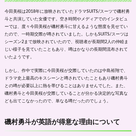
め
今田美桜は2018年に放映されていたドラマSUITS/スーツで磯村勇
斗と共演していた女優です。空き時間やメディアでのインタビュ
ーでは、度々今田美桜が磯村勇斗に甘えるような態度を見せてい
たので、一時期交際が噂されていました。しかもSUITS/スーツは
シーズン2まで放映されていたので、視聴者が長期間2人の仲睦ま
じい様子を見ていたこともあり、噂はかなりの長期間流布されて
いたようです。
しかし、作中で実際に今田美桜が交際していたのは中島裕翔で、
ドラマ史上最高のキスシーンと噂されていたこともあり磯村勇斗
との噂が必要以上に熱を帯びることはありませんでした。また、
磯村勇斗と今田美桜が交際していることが分かる決定的な写真な
ども出てこなかったので、単なる噂だったのでしょう。
磯村勇斗が英語が得意な理由について