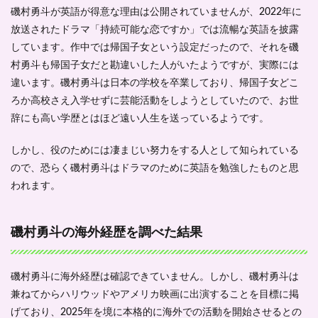
磯村勇斗が英語が得意な理由は公開されていませんが、2022年に
放送されたドラマ「持続可能な恋ですか」では流暢な英語を披露
しています。作中では帰国子女という設定だったので、それを磯
村勇斗も帰国子女だと勘違いした人がいたようですが、実際には
違います。磯村勇斗は日本の学校を卒業しており、帰国子女どこ
ろか高校さえ入学せずに芸能活動をしようとしていたので、お世
辞にも高い学歴とはほど遠い人生を送っているようです。
しかし、役のためには凄まじい努力をする人として知られている
ので、恐らく磯村勇斗はドラマのために英語を勉強したものと思
われます。
磯村勇斗の海外経歴を調べた結果
磯村勇斗に海外経歴は確認できていません。しかし、磯村勇斗は
兼ねてからハリウッドやアメリカ映画に出演することを目標に掲
げており、2025年を境に本格的に海外での活動を開始させるとの