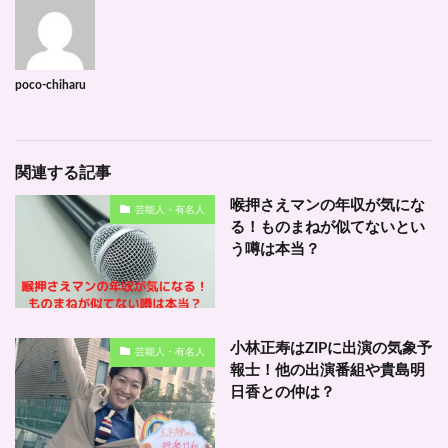
poco-chiharu
関連する記事
喉押さえマンの年収が気にな
芸能人・有名人
る！ものまねが似てないとい
う噂は本当？
小林正寿はZIPに出演の気象予
芸能人・有名人
報士！他の出演番組や貴島明
日香との仲は？