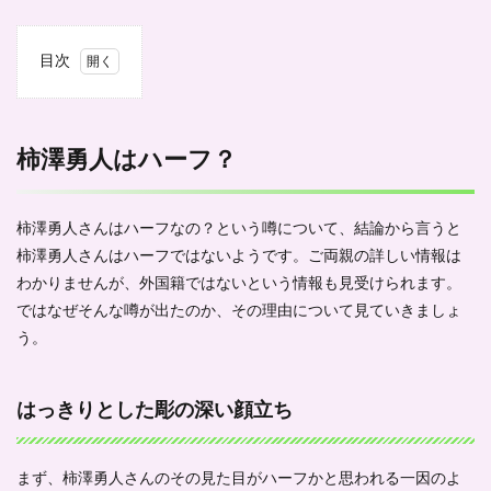
目次
1
柿澤
勇人
はハ
柿澤勇人はハーフ？
ー
フ？
1.1
柿澤勇人さんはハーフなの？という噂について、結論から言うと
はっ
柿澤勇人さんはハーフではないようです。ご両親の詳しい情報は
きり
わかりませんが、外国籍ではないという情報も見受けられます。
とし
た彫
ではなぜそんな噂が出たのか、その理由について見ていきましょ
の深
う。
い顔
立ち
1.2
はっきりとした彫の深い顔立ち
スタ
イル
の良
まず、柿澤勇人さんのその見た目がハーフかと思われる一因のよ
さと