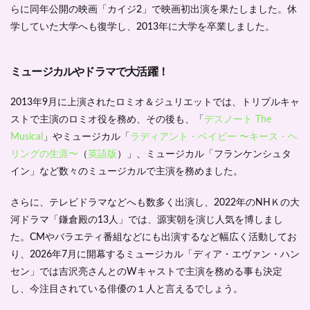
らに同年公開の映画「カイジ2」で映画初出演を果たしました。休
学していた大学へも復学し、2013年に大学を卒業しました。
ミュージカルやドラマで大活躍！
2013年9月に上演されたロミオ＆ジュリエットでは、トリプルキャ
ストで主演のロミオ役を務め、その後も、「
デスノート The
Musical
」やミュージカル「
ラディアント・ベイビー 〜キース・ヘ
リングの生涯〜
（
英語版
）」、ミュージカル「フランケンシュタ
イン」など数々のミュージカルで主演を務めました。
さらに、テレビドラマなどへも数多く出演し、2022年のNHＫの大
河ドラマ「鎌倉殿の13人」では、源実朝を演じ人気を博しまし
た。CMやバラエティ番組などにも出演するなど幅広く活動してお
り、2026年7月に開幕するミュージカル「ディア・エヴァン・ハン
セン」では吉沢亮さんとのWキャストで主演を務める事も決定
し、今注目されている俳優の１人と言えるでしょう。