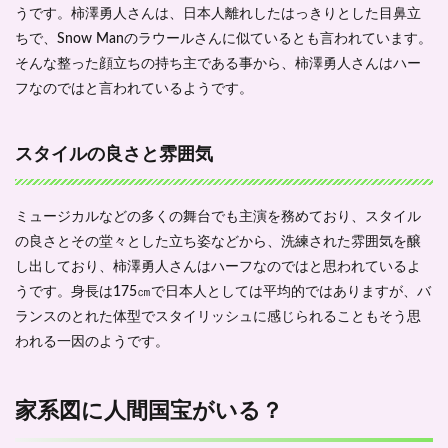
雰囲
うです。柿澤勇人さんは、日本人離れしたはっきりとした目鼻立
気
ちで、Snow Manのラウールさんに似ているとも言われています。
2
そんな整った顔立ちの持ち主である事から、柿澤勇人さんはハー
家系
フなのではと言われているようです。
図に
人間
国宝
スタイルの良さと雰囲気
がい
る？
2.1
ミュージカルなどの多くの舞台でも主演を務めており、スタイル
曽祖
父は
の良さとその堂々とした立ち姿などから、洗練された雰囲気を醸
初代
し出しており、柿澤勇人さんはハーフなのではと思われているよ
清元
うです。身長は175㎝で日本人としては平均的ではありますが、バ
志壽
太夫
ランスのとれた体型でスタイリッシュに感じられることもそう思
われる一因のようです。
2.2
祖父
は清
元榮
家系図に人間国宝がいる？
三郎