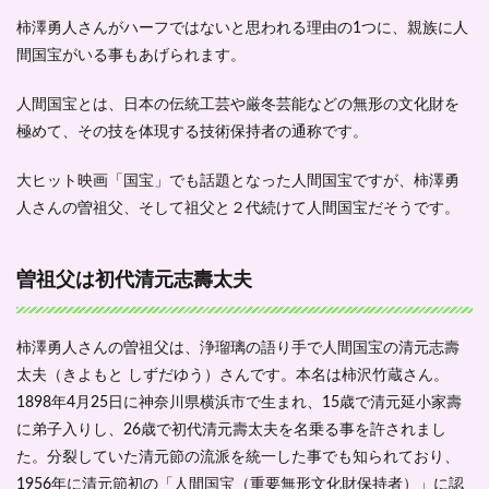
2.3
両親
柿澤勇人さんがハーフではないと思われる理由の1つに、親族に人
は？
間国宝がいる事もあげられます。
2.4
兄の
人間国宝とは、日本の伝統工芸や厳冬芸能などの無形の文化財を
配偶
極めて、その技を体現する技術保持者の通称です。
者は
元フ
ィギ
大ヒット映画「国宝」でも話題となった人間国宝ですが、柿澤勇
ュア
人さんの曽祖父、そして祖父と２代続けて人間国宝だそうです。
スケ
ータ
ー
曽祖父は初代清元志壽太夫
3
柿澤
勇人
柿澤勇人さんの曽祖父は、浄瑠璃の語り手で人間国宝の清元志壽
の生
い立
太夫（きよもと しずだゆう）さんです。本名は柿沢竹蔵さん。
ちま
1898年4月25日に神奈川県横浜市で生まれ、15歳で清元延小家壽
とめ
に弟子入りし、26歳で初代清元壽太夫を名乗る事を許されまし
3.1
た。分裂していた清元節の流派を統一した事でも知られており、
プロ
1956年に清元節初の「人間国宝（重要無形文化財保持者）」に認