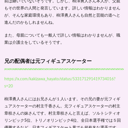
前は継いでいないそうです。しかし、柿澤勇人さん本人が、父親
もその世界の人間と発言しています。詳しい情報はわかりません
が、そんな家庭環境もあり、柿澤勇人さんも自然と芸能の道へと
進んだのかもしれませんね。
また、母親についても一般人で詳しい情報はわかりませんが、職
業は介護士をしているそうです。
兄の配偶者は元フィギュアスケーター
https://x.com/kakizawa_hayato/status/533171291419734016?
s=20
柿澤勇人さんにはお兄さんが１人います。その兄の妻が元フィギ
ュアスケーターの村主千香さん。元フィギュアスケーターの村主
章枝さんの妹さんです。村主章枝さんと言えば、ソルトシティオ
リンピック5位、トリノオリンピック4位、全日本選手権では５回
優勝するなど、日本フィギアスケート界でも超有名な選手です