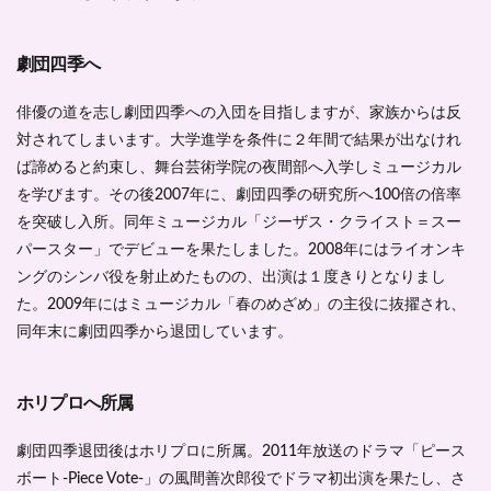
劇団四季へ
俳優の道を志し劇団四季への入団を目指しますが、家族からは反
対されてしまいます。大学進学を条件に２年間で結果が出なけれ
ば諦めると約束し、舞台芸術学院の夜間部へ入学しミュージカル
を学びます。その後2007年に、劇団四季の研究所へ100倍の倍率
を突破し入所。同年ミュージカル「ジーザス・クライスト＝スー
パースター」でデビューを果たしました。2008年にはライオンキ
ングのシンバ役を射止めたものの、出演は１度きりとなりまし
た。2009年にはミュージカル「春のめざめ」の主役に抜擢され、
同年末に劇団四季から退団しています。
ホリプロへ所属
劇団四季退団後はホリプロに所属。2011年放送のドラマ「ピース
ボート-Piece Vote-」の風間善次郎役でドラマ初出演を果たし、さ