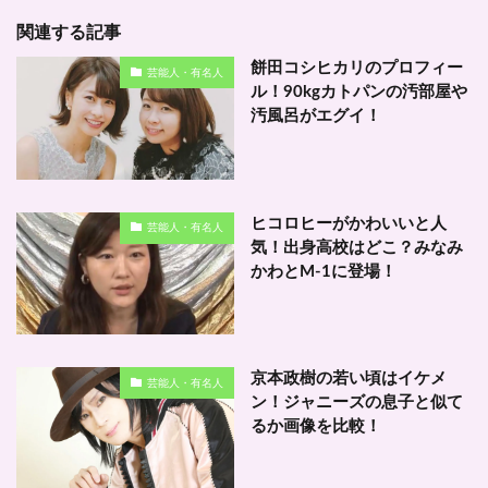
関連する記事
餅田コシヒカリのプロフィー
芸能人・有名人
ル！90kgカトパンの汚部屋や
汚風呂がエグイ！
ヒコロヒーがかわいいと人
芸能人・有名人
気！出身高校はどこ？みなみ
かわとM-1に登場！
京本政樹の若い頃はイケメ
芸能人・有名人
ン！ジャニーズの息子と似て
るか画像を比較！