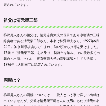
フィ
ール
定されています。
3.2
経歴
祖父は清元榮三郎
3.2.1
劇団四
季へ
柿沢勇人さんの祖父は、清元志壽太夫の長男であり浄瑠璃の三味
3.2.2
線奏者である清元榮三郎さん。本名は柿澤壽夫さん。1927年6月
ホリプ
24日に神奈川県横浜しで生まれ、幼い頃から指導を受けました。
ロへ所
17歳で「清元榮三郎」を名乗り、初舞台を踏み、その後数多くの
属
舞台へ出演。さらに、東京藝術大学の音楽講師としても活躍し、
3.2.3
1996年に人間国宝に認定されています。
ミュー
ジカル
やドラ
マで大
両親は？
活躍！
4
柿澤勇人さんの両親については、一般人という事で詳しい情報は
まと
め
出ていませんが、父親は清元榮三郎さんの次男にあたり清元の名