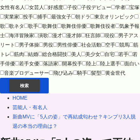
女性有名人
女芸人
好感度
子役
子役デビュー
学者
宝塚
実業家
投手
捕手
最強女子
朝ドラ
東京オリンピック
歌
歌ネタ
歌手
歌舞伎
歌舞伎俳優
歌舞伎役者
気象予報
士
海洋冒険家
演歌
漫才
漫才師
狂言師
現役
男子アス
リート
男子体操
男役
男性俳優
社会活動
空手
競馬
筋
トレ
筋肉
結婚
総合格闘技
美人
美少女
自宅
若手
若
手俳優
若手女優
落語家
開幕投手
陸上
陸上選手
面白い
音楽プロデューサー
飛び込み
騎手
髪型
黄金世代
検索
HOME
芸能人・有名人
新曲MVに「5人の姿」で再結成匂わせ？キンプリ3人脱
退の本当の理由は？