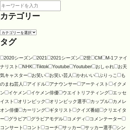
カテゴリー
タグ
2020シーズン
2021
2021シーズン
2世
CM
M-1ファイ
ナリスト
NHK
Tiktok
Youtube
Youtuber
おしゃれ
お天
気キャスター
お笑い
お笑い芸人
かわいい
ぶりっこ
も
のまね芸人
アイドル
アナウンサー
アーティスト
イクメ
ン
イケメン
イケメン俳優
ウエイトリフティング
エッセ
イスト
オリンピック
オリンピック選手
カップル
カメレ
オン俳優
カーリング
ギタリスト
クイズ番組
クリエイタ
ー
グラビア
グラビアモデル
コメディ
コメンテーター
コンサート
コント
コーチ
サッカー
サッカー選手
シン