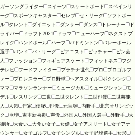
ガーソングライター
スイーツ
スケートボード
スペインリ
ーグ
スポーツキャスター
セレブ
セ・リーグ
ソフトボー
ル
タレント
ダイエット
ダンサー
ダンス
トレーナー
ド
ライバー
ドラフト2021
ドラマ
ニューハーフ
ネクストブ
レイク
ハンドボール
ハーフ
バドミントン
バレーボール
選手
バンド
パ・リーグ
ピアニスト
ピッチャー
ピン芸
人
ファッション
フィギュアスケート
フィットネス
フジ
テレビ
フードファイター
プラチナ世代
プロ
プロゴルフ
ァー
プロレスラー
プロ野球
ヘアスタイル
ボクシング
ママ
マラソンランナー
ミュージカル
ミュージシャン
モ
デル
レスリング
二世
二世タレント
二世俳優
二世芸能
人
人気
作家
便秘
俳優
元宝塚
内野手
北京オリンピッ
ク
卓球
吉本新喜劇
声優
外国人
外国人選手
外野手
大
御所
大食い
大食い女子
女優
女子アスリート
女子アナ
ウンサー
女子ゴルフ
女子シングル
女子野球選手
女形