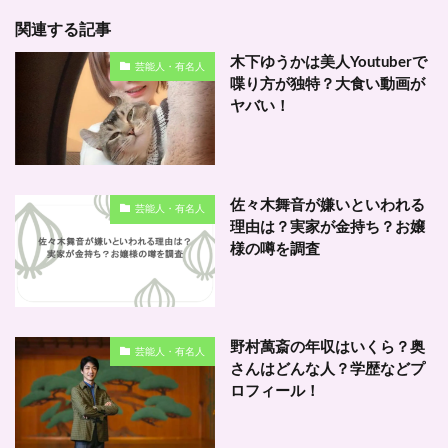
関連する記事
木下ゆうかは美人Youtuberで
芸能人・有名人
喋り方が独特？大食い動画が
ヤバい！
佐々木舞音が嫌いといわれる
芸能人・有名人
理由は？実家が金持ち？お嬢
様の噂を調査
野村萬斎の年収はいくら？奥
芸能人・有名人
さんはどんな人？学歴などプ
ロフィール！