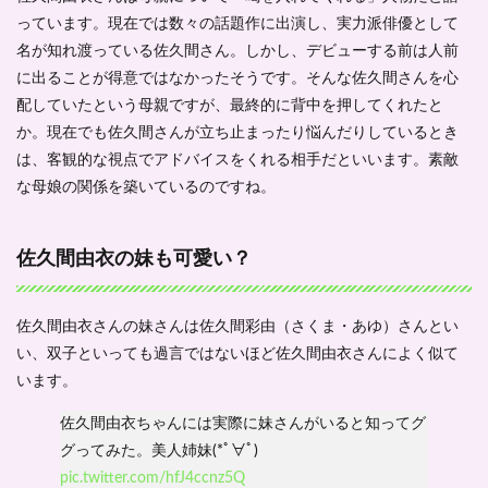
っています。現在では数々の話題作に出演し、実力派俳優として
名が知れ渡っている佐久間さん。しかし、デビューする前は人前
に出ることが得意ではなかったそうです。そんな佐久間さんを心
配していたという母親ですが、最終的に背中を押してくれたと
か。現在でも佐久間さんが立ち止まったり悩んだりしているとき
は、客観的な視点でアドバイスをくれる相手だといいます。素敵
な母娘の関係を築いているのですね。
佐久間由衣の妹も可愛い？
佐久間由衣さんの妹さんは佐久間彩由（さくま・あゆ）さんとい
い、双子といっても過言ではないほど佐久間由衣さんによく似て
います。
佐久間由衣ちゃんには実際に妹さんがいると知ってグ
グってみた。美人姉妹(*ﾟ∀ﾟ)
pic.twitter.com/hfJ4ccnz5Q