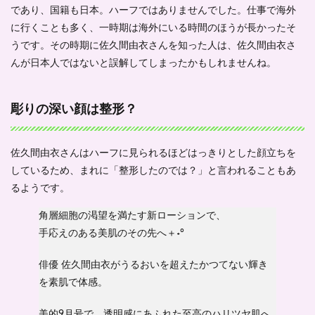
であり、国籍も日本。ハーフではありませんでした。仕事で海外
1.1.4
に行くことも多く、一時期は海外にいる時間のほうが長かったそ
佐久間
うです。その時期に佐久間由衣さんを知った人は、佐久間由衣さ
由衣は
なぜ韓
んが日本人ではないと誤解してしまったかもしれませんね。
国語が
話せ
る？
彫りの深い顔は整形？
1.2
佐久
間由
佐久間由衣さんはハーフに見られるほどはっきりとした顔立ちを
衣の
しているため、まれに「整形したのでは？」と言われることもあ
実家
はど
るようです。
こに
あ
角層細胞の渇望を満たす新ローションで、
る？
手応えのある美肌のその先へ＋˖°
1.3
佐久
俳優 佐久間由衣がうるおいを超えたかつてない輝き
間由
を素肌で体感。
衣の
家族
につ
美的9月号で、透明感にあふれた至高のハリツヤ肌へ