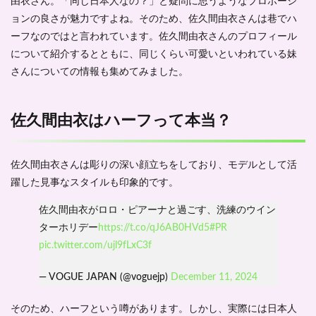
由衣さん。「同じ日本人なの？」と疑問に思うようなプロポーシ
衣は
ハー
ョンの良さが魅力ですよね。そのため、佐久間由衣さんは巷でハ
フっ
ーフなのではと言われています。佐久間由衣さんのプロフィール
て本
当？
について紹介するとともに、同じくらい可愛いといわれている妹
さんについての情報も集めてみました。
1.1.1
彫りの
深い顔
は整
佐久間由衣はハーフって本当？
形？
1.1.2
佐久間
佐久間由衣さんは彫りの深い顔立ちをしており、モデルとして活
由衣は
躍した見事なスタイルも印象的です。
どの国
の人に
佐久間由衣がロロ・ピアーナと過ごす、洗練のウイン
似て
ターホリデー
る？
https://t.co/qJ6AB0HVd5
#PR
pic.twitter.com/ujl9fLxC3f
1.1.3
佐久間
— VOGUE JAPAN (@voguejp)
由衣は
December 11, 2024
なぜ英
語が話
そのため、ハーフという噂があります。しかし、実際には日本人
せる？