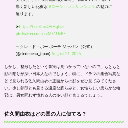
いて
導く新しい化粧水
#ローションエサンシエル
の魅力に
調査
迫ります。
1.3.1
佐久間
➤
https://t.co/bosOVHqtOa
由衣の
pic.twitter.com/irvMS1UeBF
家族構
成
— クレ・ド・ポー ボーテ ジャパン（公式）
1.3.2
(@cledepeau_japan)
佐久間
August 21, 2025
由衣は
父親と
しかし、整形したという事実は見つかっていないので、もともと
仲良し
顔の彫りが深い日本人なのでしょう。特に、ドラマの集合写真な
1.3.3
どで見られる佐久間由衣の正面からの顔をぜひ見てみてくださ
喝を入
い。少し卵型とも見える適度な膨らみと、女性らしい柔らかな輪
れてく
れる母
郭は、男女問わず憧れる人の多い顔と言えるでしょう。
親
1.3.4
佐久間由衣はどの国の人に似てる？
佐久間
由衣の
妹も可