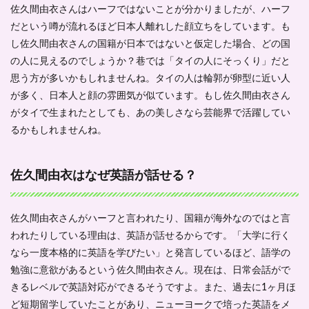
愛い？
佐久間由衣さんはハーフではないことが分かりましたが、ハーフ
1.3.5
だという噂が流れるほど日本人離れした顔立ちをしています。も
弟とは9
し佐久間由衣さんの国籍が日本ではないと仮定した場合、どの国
歳離れ
の人に見えるのでしょうか？巷では「タイの人にそっくり」だと
ている
思う方が多いかもしれませんね。タイの人は輪郭が卵型に近い人
1.4
が多く、日本人と顔の雰囲気が似ています。もし佐久間由衣さん
佐久
がタイで生まれたとしても、あの美しさなら芸能界で活躍してい
間由
衣の
るかもしれませんね。
結婚
相手
はど
佐久間由衣はなぜ英語が話せる？
んな
人？
1.5
佐久間由衣さんがハーフと言われたり、国籍が海外なのではと言
まと
われたりしている理由は、英語が話せるからです。「大学に行く
め
なら一度本格的に英語を学びたい」と発言しているほど、語学の
勉強に意欲があるという佐久間由衣さん。現在は、日常会話がで
きるレベルで英語対応ができるそうですよ。また、過去に1ヶ月ほ
ど短期留学していたことがあり、ニューヨークで培った英語をメ