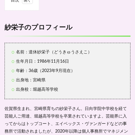
目次
1
紗栄
子の
プロ
紗栄子のプロフィール
フィ
ール
2
紗栄
名前：道休紗栄子（どうきゅうさえこ）
子の
生年月日：1986年11月16日
経歴
年齢：36歳（2023年9月現在）
2.1
2003
出身地：宮崎県
年、
日テ
出身校：堀越高等学校
レジ
ェニ
ック
佐賀県生まれ、宮崎県育ちの紗栄子さん。日向学院中学校を経て
に選
芸能人ご用達、堀越高等学校を卒業されていますよ。芸能界に入
出
ってからはトップコート、エイベックス・ヴァンガードなどの事
2.2
務所で活動されましたが、2020年以降は個人事務所でマネジメン
役者