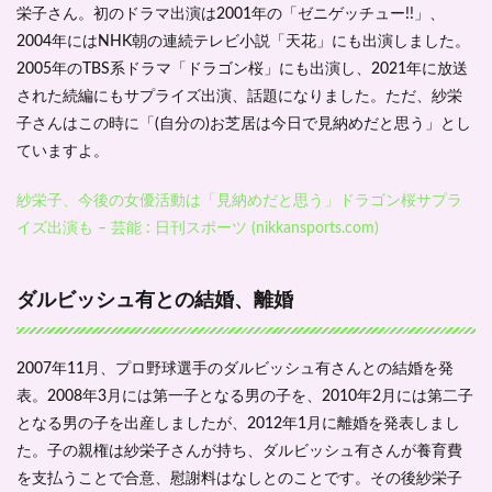
ァー
栄子さん。初のドラマ出演は2001年の「ゼニゲッチュー!!」、
ムヴ
2004年にはNHK朝の連続テレビ小説「天花」にも出演しました。
ィレ
ッ
2005年のTBS系ドラマ「ドラゴン桜」にも出演し、2021年に放送
ジ」
された続編にもサプライズ出演、話題になりました。ただ、紗栄
の経
営者
子さんはこの時に「(自分の)お芝居は今日で見納めだと思う」とし
に
ていますよ。
2.6
防災
紗栄子、今後の女優活動は「見納めだと思う」ドラゴン桜サプラ
士資
イズ出演も – 芸能 : 日刊スポーツ (nikkansports.com)
格を
取得
3
ダルビッシュ有との結婚、離婚
最後
に
2007年11月、プロ野球選手のダルビッシュ有さんとの結婚を発
表。2008年3月には第一子となる男の子を、2010年2月には第二子
となる男の子を出産しましたが、2012年1月に離婚を発表しまし
た。子の親権は紗栄子さんが持ち、ダルビッシュ有さんが養育費
を支払うことで合意、慰謝料はなしとのことです。その後紗栄子