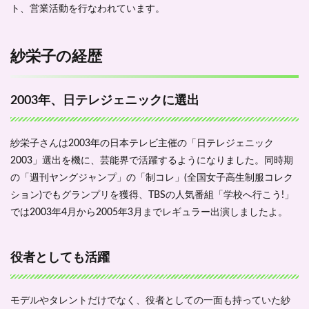
とし
ト、営業活動を行なわれています。
ても
活躍
2.3
紗栄子の経歴
ダル
ビッ
シュ
2003年、日テレジェニックに選出
有と
の結
婚、
離婚
紗栄子さんは2003年の日本テレビ主催の「日テレジェニック
2003」選出を機に、芸能界で活躍するようになりました。同時期
2.4
12
年にわた
の「週刊ヤングジャンプ」の「制コレ」(全国女子高生制服コレク
って
ション)でもグランプリを獲得、TBSの人気番組「学校へ行こう!」
「sweet」
では2003年4月から2005年3月までレギュラー出演しましたよ。
のレギュ
ラーモデ
ルを務め
る
役者としても活躍
2.5
「那
須フ
モデルやタレントだけでなく、役者としての一面も持っていた紗